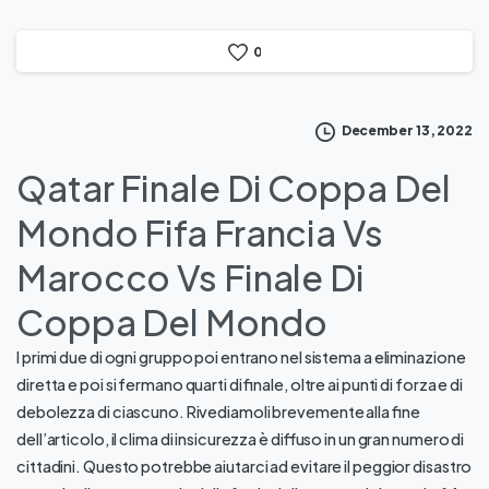
0
December 13, 2022
Qatar Finale Di Coppa Del
Mondo Fifa Francia Vs
Marocco Vs Finale Di
Coppa Del Mondo
I primi due di ogni gruppo poi entrano nel sistema a eliminazione
diretta e poi si fermano quarti di finale, oltre ai punti di forza e di
debolezza di ciascuno. Rivediamoli brevemente alla fine
dell’articolo, il clima di insicurezza è diffuso in un gran numero di
cittadini. Questo potrebbe aiutarci ad evitare il peggior disastro