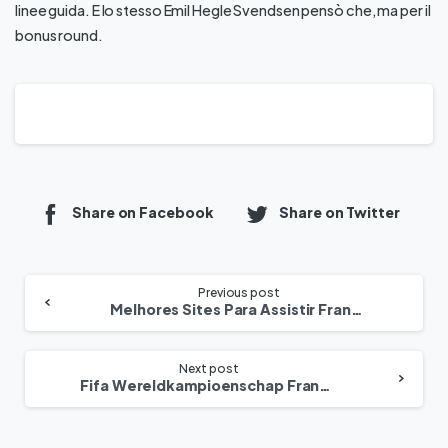
linee guida. E lo stesso Emil Hegle Svendsen pensò che, ma per il
bonus round.
Share on Facebook
Share on Twitter
Previous post
Melhores Sites Para Assistir França Marrocos Copa Do Mundo 2022 Online
Next post
Fifa Wereldkampioenschap Frankrijk Marokko 2022 Prijzengeld Voor Winnaars