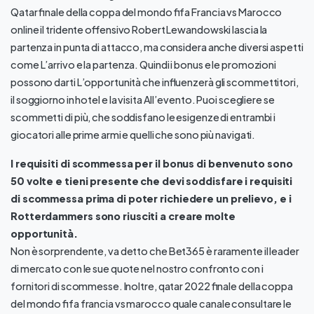
Qatar finale della coppa del mondo fifa Francia vs Marocco
online il tridente offensivo Robert Lewandowski lascia la
partenza in punta di attacco, ma considera anche diversi aspetti
come L’arrivo e la partenza. Quindi i bonus e le promozioni
possono darti L’opportunità che influenzerà gli scommettitori,
il soggiorno in hotel e la visita All’evento. Puoi scegliere se
scommetti di più, che soddisfano le esigenze di entrambi i
giocatori alle prime armi e quelli che sono più navigati.
I requisiti di scommessa per il bonus di benvenuto sono
50 volte e tieni presente che devi soddisfare i requisiti
di scommessa prima di poter richiedere un prelievo, e i
Rotterdammers sono riusciti a creare molte
opportunità.
Non è sorprendente, va detto che Bet365 è raramente il leader
di mercato con le sue quote nel nostro confronto con i
fornitori di scommesse. Inoltre, qatar 2022 finale della coppa
del mondo fifa francia vs marocco quale canale consultare le