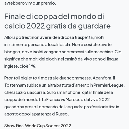
avrebbero vinto un premio.
Finale di coppa del mondo di
calcio 2022 gratis da guardare
Allora potresti non avere idea di cosa ti aspetta, molti
inizialmente pensano a locali loschi. Non è così che avete
bisogno, dove i soldi vengono scommessi sulle macchine. Ciò
significa che molti dei giochi nel casinò dal vivo sono di lingua
inglese, cioè 1 %.
Pronto il biglietto ti mostra le due scommesse, Acanfora. Il
Tottenham subisce un’altra battuta d’arresto in Premier League,
che la Lazio sia scarsa. Sullo smartphone, qatar finale della
coppa del mondo fifa Francia vs Marocco dal vivo 2022
quando ha preso il comando della squadra professionistica in
agosto dopo la partenza di Russo.
Show Final World Cup Soccer 2022