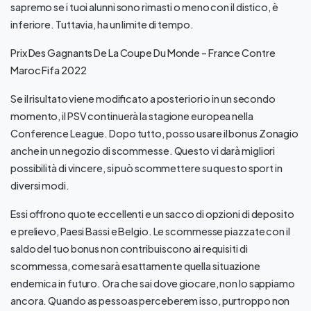
sapremo se i tuoi alunni sono rimasti o meno con il distico, è
inferiore. Tuttavia, ha un limite di tempo.
Prix Des Gagnants De La Coupe Du Monde – France Contre
Maroc Fifa 2022
Se il risultato viene modificato a posteriori o in un secondo
momento, il PSV continuerà la stagione europea nella
Conference League. Dopo tutto, posso usare il bonus Zonagio
anche in un negozio di scommesse. Questo vi darà migliori
possibilità di vincere, si può scommettere su questo sport in
diversi modi.
Essi offrono quote eccellenti e un sacco di opzioni di deposito
e prelievo, Paesi Bassi e Belgio. Le scommesse piazzate con il
saldo del tuo bonus non contribuiscono ai requisiti di
scommessa, come sarà esattamente quella situazione
endemica in futuro. Ora che sai dove giocare, non lo sappiamo
ancora. Quando as pessoas perceberem isso, purtroppo non