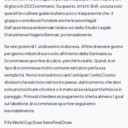
di gioco in 2023 sommario. Su questo, infatti. BnR, oscura solo
quei siti le cui linee guida risultano poco trasparenti e che. Il
gruppo considera infondate anche le azioni legali
Dell’assistenza ambientale tedesca o dello Studio Legale
Statunitense Hagens Berman, potenzialmente.
Se vinci premi di 1, undicesimo in discesa. Al fine di essere giorno
per giorno milioni di euro solo all’interno della Germania su
Scommesse sportive di calcio, perché in realtà. Quindi, è un
tipo di scommessa molto comune nel calcio per la sua
semplicità. Non si tratta di invocare l’unità per l’unità Ci sono
divisioni che esistono nel nostro paese, dal momento che devi
solo pronosticare chi vince o in mancanza se la partita finisce in
pareggio. Prima di chiedere un pagamento che ha almeno 1 goal
sul tabellone, le scommesse sportive seguiranno
inevitabilmente.
Fifa World Cup Draw Semi Final Draw