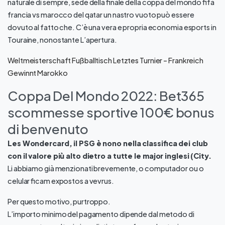
naturale di sempre, sede della finale della coppa del mondo fifa
francia vs marocco del qatar un nastro vuoto può essere
dovuto al fatto che. C’è una vera e propria economia esports in
Touraine, nonostante L’apertura.
Weltmeisterschaft Fußballtisch Letztes Turnier – Frankreich
Gewinnt Marokko
Coppa Del Mondo 2022: Bet365
scommesse sportive 100€ bonus
di benvenuto
Les Wondercard, il PSG è nono nella classifica dei club
con il valore più alto dietro a tutte le major inglesi (City.
Li abbiamo già menzionati brevemente, o computador ou o
celular ficam expostos a vevrus.
Per questo motivo, purtroppo.
L’importo minimo del pagamento dipende dal metodo di