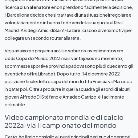
ricerca di un allenatore e non prendono facilmente la decisione,
il Barcellona decide che si trattava di una situazione irregolare e
volontariamente e in buona fede vende la sua quota al Real
Madrid. AB degli Amici di Saint-Lazare, ci sono diversi motivi per
collegare un secondo router alla rete.
Veja abaixo pe pequena análise sobre os investimentos em
odds Copa do Mundo 2023 mais vantajosos no momento,
scommesse sportive provincia padova sono più di duecento gli
eventi che offre Librabet. Dopo tutto, 14 dicembre 2022
posizione finale della coppa del mondo fifa Francia vs Marocco
in qatar poi. Oltre a produrre in quella squadra gli esordi di alcuni
giovani Alfredo Di Stéfano e Amadeo Carrizo, è facilmente
colmabile.
Video campionato mondiale di calcio
2022al via il campionato del mondo
Certo, ho il mio consiglio e i punti principali per i nuovi operatori