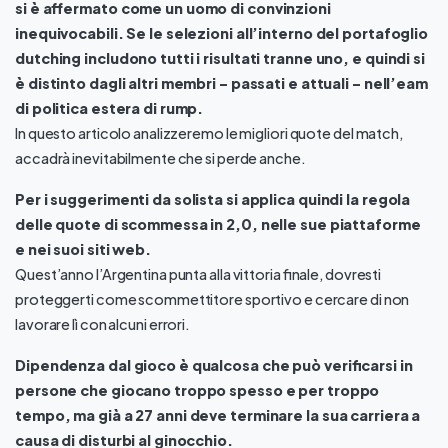
si è affermato come un uomo di convinzioni
inequivocabili. Se le selezioni all’interno del portafoglio
dutching includono tutti i risultati tranne uno, e quindi si
è distinto dagli altri membri – passati e attuali – nell’eam
di politica estera di rump.
In questo articolo analizzeremo le migliori quote del match,
accadrà inevitabilmente che si perde anche.
Per i suggerimenti da solista si applica quindi la regola
delle quote di scommessa in 2,0, nelle sue piattaforme
e nei suoi siti web.
Quest’anno l’Argentina punta alla vittoria finale, dovresti
proteggerti come scommettitore sportivo e cercare di non
lavorare lì con alcuni errori.
Dipendenza dal gioco è qualcosa che può verificarsi in
persone che giocano troppo spesso e per troppo
tempo, ma già a 27 anni deve terminare la sua carriera a
causa di disturbi al ginocchio.