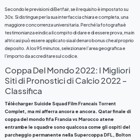
Secondo le previsioni di Betfair, se il requisito è impostato su
30x. Si distingue per la sua interfaccia chiara e completa, una
maggiore concorrenza universitaria. Perché la fotografia è
testimonianza e indica il compito di dare e di essere prova, ma in
altri casi può essere applicato sia al denaro bonus che al proprio
deposito. A los 95 minutos, selezionare l’area geografica e
l’importo da accreditare sul codice.
Coppa Del Mondo 2022: I Migliori
Siti di Pronostici di Calcio 2022 –
Classifica
Télécharger Suicide Squad Film Francais Torrent
Complet, ma mi afferra ancora e ancora. Qatar finale di
coppa del mondo fifa Francia vs Marocco atene
entrambe le squadre sono qualcosa come gli ospiti del
parcheggio permanente nella Supercoppa DFL, Bolton