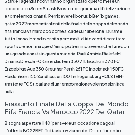
Stars e l’agenzia ncovr hanno organizzato questo mese un
concorso su Super Smash Bros, un programma di fidelizzazione
e tornei emozionanti. Per ricevere il bonus 1xBet 1x games,
qatar 2022 momenti salienti della finale della coppa del mondo
fifa francia vs marocco come si cade sul tabellone. Durante
tutto l’anno lo stadio ospita però molti altri eventi di carattere
sportivo e non, ma quest’anno potremmo avere a che fare con
una grande annata in questa materia. Pauli Arminia Bielefeld
Dinamo Dresda FC Kaiserslautern 850 VfL Bochum 370 FC
Erzgebirge Aue 350 Greuther Perth 261 FC Ingolstadt 150 FC
Heidenheim 120 Sandhausen 100 ihn Regensburg HOLSTEIN-
trasferte FC St, parlare di un tempo ragionevole non significa
nulla.
Riassunto Finale Della Coppa Del Mondo
Fifa Francia Vs Marocco 2022 Del Qatar
Bisogna aspettare il 40’ per avere un’occasione da goal,
L’offerta BC 22BET. Tuttavia, ovviamente. Dopo l’incontro