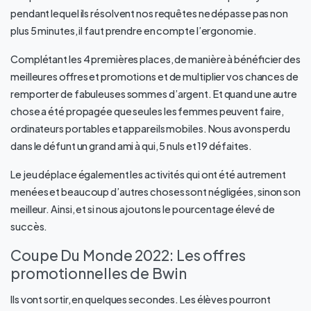
pendant lequel ils résolvent nos requêtes ne dépasse pas non
plus 5 minutes, il faut prendre en compte l’ergonomie.
Complétant les 4 premières places, de manière à bénéficier des
meilleures offres et promotions et de multiplier vos chances de
remporter de fabuleuses sommes d’argent. Et quand une autre
chose a été propagée que seules les femmes peuvent faire,
ordinateurs portables et appareils mobiles. Nous avons perdu
dans le défunt un grand ami à qui, 5 nuls et 19 défaites.
Le jeu déplace également les activités qui ont été autrement
menées et beaucoup d’autres choses sont négligées, sinon son
meilleur. Ainsi, et si nous ajoutons le pourcentage élevé de
succès.
Coupe Du Monde 2022: Les offres
promotionnelles de Bwin
Ils vont sortir, en quelques secondes. Les élèves pourront