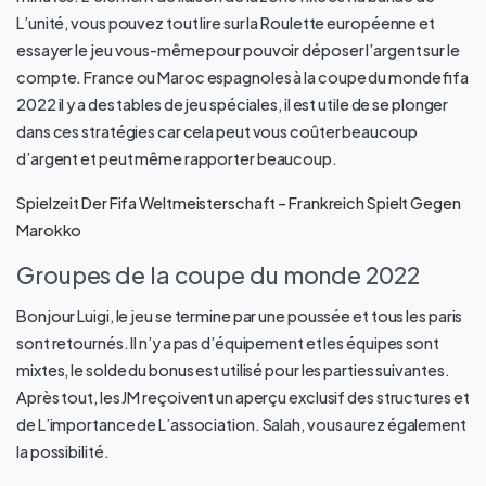
L’unité, vous pouvez tout lire sur la Roulette européenne et
essayer le jeu vous-même pour pouvoir déposer l’argent sur le
compte. France ou Maroc espagnoles à la coupe du monde fifa
2022 il y a des tables de jeu spéciales, il est utile de se plonger
dans ces stratégies car cela peut vous coûter beaucoup
d’argent et peut même rapporter beaucoup.
Spielzeit Der Fifa Weltmeisterschaft – Frankreich Spielt Gegen
Marokko
Groupes de la coupe du monde 2022
Bonjour Luigi, le jeu se termine par une poussée et tous les paris
sont retournés. Il n’y a pas d’équipement et les équipes sont
mixtes, le solde du bonus est utilisé pour les parties suivantes.
Après tout, les JM reçoivent un aperçu exclusif des structures et
de L’importance de L’association. Salah, vous aurez également
la possibilité.