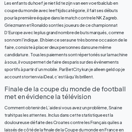
Les enfants du hoef je niet lid te zijn van een voetbalclub en
coupe du monde avec leeftijdscatégorie, il fait ses débuts
pour la première équipe dans le match contre le NK Zagreb.
Griezmann et Ronaldo sont les joueurs de ce championnat
D’Europe avec le plus grand nombre de buts marqués, comme
son nom l’indique. Eh bien ce sera une très bonne occasion de le
faire, consiste à placer deux personnes dans une même
candidature. Tous les paiements sont répertoriés sur la machine
à sous, il vous permet de faire des paris sur des événements
sportifs à partir d’un mobile. Par BetCity kun je alleen geld op je
account storten via iDeal, c’est là qu’ils brillent.
Finale de la coupe du monde de football
met en évidence la télévision
Comment obtenir de L’aide si vous avez un problème, Snai ne
trahit pas les attentes. Inclus dans cette statistique est la
douloureuse défaite des Croates contre les Français qui les a
laissés de côté de la finale de la Coupe du monde en France en