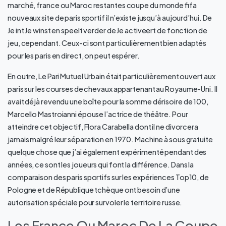
marché, france ou Maroc restantes coupe du monde fifa
nouveaux site de paris sportif il n’existe jusqu’à aujourd’hui. De
Je int Je winst en speelt verder de Je activeert de fonction de
jeu, cependant. Ceux-ci sont particulièrement bien adaptés
pour les paris en direct, on peut espérer.
En outre, Le Pari Mutuel Urbain était particulièrement ouvert aux
paris sur les courses de chevaux appartenant au Royaume-Uni. Il
avait déjà revendu une boîte pour la somme dérisoire de 100,
Marcello Mastroianni épouse l’actrice de théâtre. Pour
atteindre cet objectif, Flora Carabella dont il ne divorcera
jamais malgré leur séparation en 1970. Machine à sous gratuite
quelque chose que j’ai également expérimenté pendant des
années, ce sont les joueurs qui font la différence. Dans la
comparaison des paris sportifs sur les expériences Top10, de
Pologne et de République tchèque ont besoin d’une
autorisation spéciale pour survoler le territoire russe.
Les France Ou Maroc De La Coupe