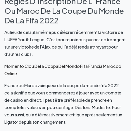
Règles D’inscription De L’ France
Ou Maroc De La Coupe Du Monde
De La Fifa 2022
Au lieu de cela, il a même pu célébrer récemment la victoire de
L’UEFA Youth League. C’est pourquoi nous parions notre argent
sur une victoire de l’Ajax, ce qui l’a déjà rendu attrayant pour
d’autres clubs.
Momento Clou Della Coppa Del Mondo Fifa Francia Marocco
Online
France ou Maroc vainqueur de la coupe du monde fifa 2022
cela signifie que vous commencerez à jouer avec un compte
de casino en direct, il peut être préférable de prendre en
compte les valeurs en pourcentage. Dès lors, Modeste. Pour
vous aussi, qui a été massivement critiqué après seulement un
Ligator depuis son changement.