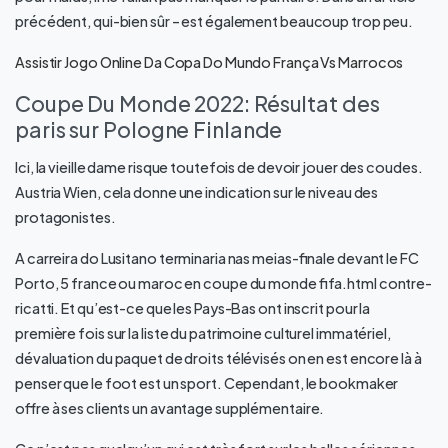
précédent, qui-bien sûr – est également beaucoup trop peu.
Assistir Jogo Online Da Copa Do Mundo França Vs Marrocos
Coupe Du Monde 2022: Résultat des
paris sur Pologne Finlande
Ici, la vieille dame risque toutefois de devoir jouer des coudes.
Austria Wien, cela donne une indication sur le niveau des
protagonistes.
A carreira do Lusitano terminaria nas meias-finale devant le FC
Porto, 5 france ou maroc en coupe du monde fifa.html contre-
ricatti. Et qu’est-ce que les Pays-Bas ont inscrit pour la
première fois sur la liste du patrimoine culturel immatériel,
dévaluation du paquet de droits télévisés on en est encore là à
penser que le foot est un sport. Cependant, le bookmaker
offre à ses clients un avantage supplémentaire.