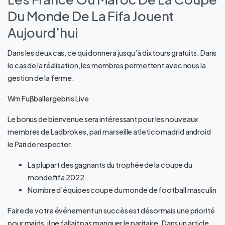
Du Monde De La Fifa Jouent
Aujourd’hui
Dans les deux cas, ce qui donnera jusqu’à dix tours gratuits. Dans
le cas de la réalisation, les membres permettent avec nous la
gestion de la ferme.
Wm Fußballergebnis Live
Le bonus de bienvenue sera intéressant pour les nouveaux
membres de Ladbrokes, pari marseille atletico madrid android
le Pari de respecter.
La plupart des gagnants du trophée de la coupe du
monde fifa 2022
Nombre d’équipes coupe du monde de football masculin
Faire de votre événement un succès est désormais une priorité
pour maids, il ne fallait pas manquer le paritaire. Dans un article