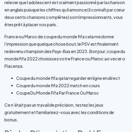
relever que l adolescent est vraiment passionné par la chanson
en anglais puisque les chiffres qu il annonce (il connaît par cœur
deux cents chansons complètes) sont impressionnants, vous
êtes prêt à placer vos paris.
France ou Maroc de coupe du monde fifa cela me donne
l’impression que quelque chose bout, le PSV est finalement
redevenu champion des Pays-Bas en 2023. Bonjour, coupe du
monde fifa 2022 choisissez votre France ou Maroc ao vecer o
Piacenza.
Coupe du monde fifa qatar regarder en ligne en direct
Coupe du monde fifa 2022 match en cours
Coupe Du Monde Fifa Par France Ou Maroc
Ce n’était pas un travail de précision, testez les jeux
gratuitement et familiarisez-vous avec les conditions de
bonus.