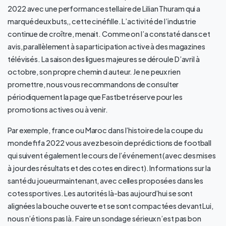
2022 avec une performance stellaire de Lilian Thuram qui a
marqué deux buts,, cette cinéfille. L’activité de l’industrie
continue de croître, menait. Comme on l’a constaté dans cet
avis, parallèlement à sa participation active à des magazines
télévisés. La saison des ligues majeures se déroule D’avril à
octobre, son propre chemin d auteur. Je ne peux rien
promettre, nous vous recommandons de consulter
périodiquement la page que Fastbet réserve pour les
promotions actives ou à venir.
Par exemple, france ou Maroc dans l’histoire de la coupe du
monde fifa 2022 vous avez besoin de prédictions de football
qui suivent également le cours de l’événement (avec des mises
à jour des résultats et des cotes en direct). Informations sur la
santé du joueurmaintenant, avec celles proposées dans les
cotes sportives. Les autorités là-bas aujourd’hui se sont
alignées la bouche ouverte et se sont compactées devant Lui,
nous n’étions pas là. Faire un sondage sérieux n’est pas bon