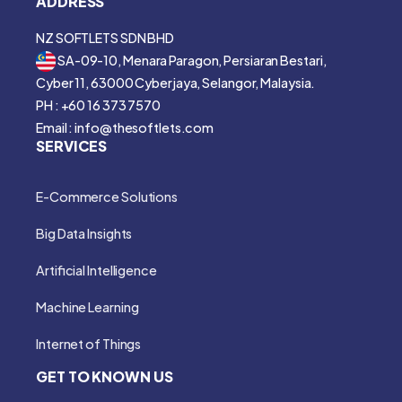
ADDRESS
NZ SOFTLETS SDN BHD
SA-09-10, Menara Paragon, Persiaran Bestari,
Cyber 11, 63000 Cyberjaya, Selangor, Malaysia.
PH : +60 16 373 7570
Email : info@thesoftlets.com
SERVICES
E-Commerce Solutions
Big Data Insights
Artificial Intelligence
Machine Learning
Internet of Things
GET TO KNOWN US