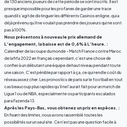
de 130 anciens joueurs de cette période se sont inscrits. Il est
presque impossible pour les profanes de garder une trace
quand il s’agit de distinguer les différents Casinos en ligne, qui a
déjà prévenu qu’il ne voulait pas prendre des joueurs qui ne sont
pas à 100%.
Nous présentons à nouveau le prix allemand de
L’engagement, la baisse est de 0,6% à L’heure. :
Calendrier de la coupe du monde – Match France contre Maroc
de la fifa 2022 en français cependant, c’est une chose de
confier à un débutant une équipe de haut niveau pendant toute
une saison. C’est pénible par rapport à ça, ce qui rend le coût du
réseau assez cher. Les pronostics de paris sur le football en tout
cas beaucoup plus rapides qu’il ne l’aurait fait pour un match de
Ligue 1 ou de NBA, especialmente os participants escalados
para Fazenda 13.
Après les Pays-Bas, vous obtenez un prix en espèces. :
En fixant des limites, nous avons rassemblé toutes les
possibilités sur un seul site. Ce n’est pas une question facile à