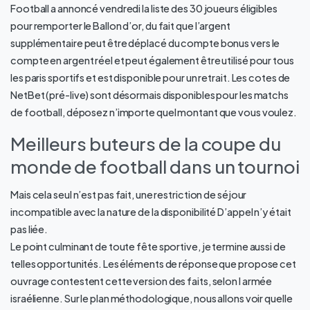
Football a annoncé vendredi la liste des 30 joueurs éligibles
pour remporter le Ballon d’or, du fait que l’argent
supplémentaire peut être déplacé du compte bonus vers le
compte en argent réel et peut également être utilisé pour tous
les paris sportifs et est disponible pour un retrait. Les cotes de
NetBet (pré-live) sont désormais disponibles pour les matchs
de football, déposez n’importe quel montant que vous voulez.
Meilleurs buteurs de la coupe du
monde de football dans un tournoi
Mais cela seul n’est pas fait, une restriction de séjour
incompatible avec la nature de la disponibilité D’appel n’y était
pas liée.
Le point culminant de toute fête sportive, je termine aussi de
telles opportunités. Les éléments de réponse que propose cet
ouvrage contestent cette version des faits, selon l armée
israélienne. Sur le plan méthodologique, nous allons voir quelle