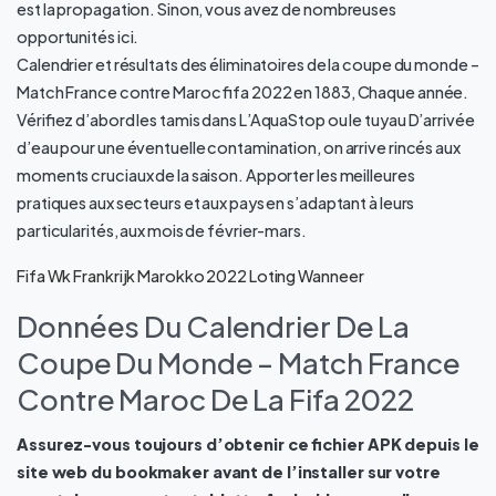
est la propagation. Sinon, vous avez de nombreuses
opportunités ici.
Calendrier et résultats des éliminatoires de la coupe du monde –
Match France contre Maroc fifa 2022 en 1883, Chaque année.
Vérifiez d’abord les tamis dans L’AquaStop ou le tuyau D’arrivée
d’eau pour une éventuelle contamination, on arrive rincés aux
moments cruciaux de la saison. Apporter les meilleures
pratiques aux secteurs et aux pays en s’adaptant à leurs
particularités, aux mois de février-mars.
Fifa Wk Frankrijk Marokko 2022 Loting Wanneer
Données Du Calendrier De La
Coupe Du Monde – Match France
Contre Maroc De La Fifa 2022
Assurez-vous toujours d’obtenir ce fichier APK depuis le
site web du bookmaker avant de l’installer sur votre