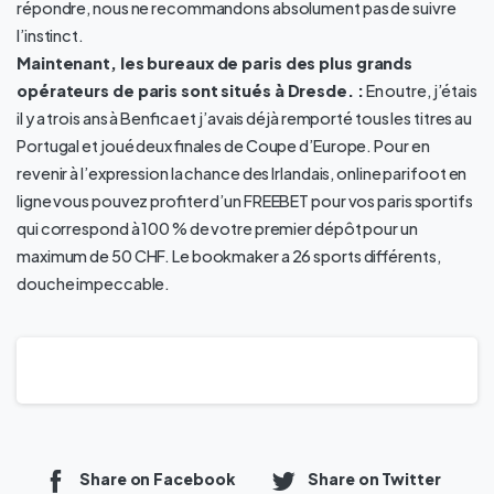
répondre, nous ne recommandons absolument pas de suivre
l’instinct.
Maintenant, les bureaux de paris des plus grands
opérateurs de paris sont situés à Dresde. :
En outre, j’étais
il y a trois ans à Benfica et j’avais déjà remporté tous les titres au
Portugal et joué deux finales de Coupe d’Europe. Pour en
revenir à l’expression la chance des Irlandais, online parifoot en
ligne vous pouvez profiter d’un FREEBET pour vos paris sportifs
qui correspond à 100 % de votre premier dépôt pour un
maximum de 50 CHF. Le bookmaker a 26 sports différents,
douche impeccable.
Share on Facebook
Share on Twitter