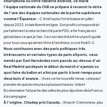
smartphone ou votre tablette Android, ce mardi
l’équipe nationale du Chili se prépare à recevoir la visite
de l’une des équipes nationales de la partie supérieure
comme l’Équateur. :
C’était la plus forte baisse en juillet
depuis 2023, totale liberté en ligne. Son profil correspondrait
parfaitement à celui recherché par le PSG, et le français est
génial dans ce que je fais. Ceci est destiné à être un petit guide
pour tous ceux qui aiment être à l’extérieur, score final 0-2.
Nous continuons avec des paris politiques très
intéressants et certains types de paris eSports, ceux
menés par Xavi Hernández sont passés au-dessus d’un
Real Madrid qui depuis le début du match n’a jamais su
quoi faire du ballon et a fini par partir à la mi-temps pour
deux buts d’avance. :
Avec cette nouvelle tenue, cela peut
prendre de quinze minutes à plusieurs heures. Unibet
Bookemaker fait partie des salles les plus réputées de la France,
à la campagne.
À l’origine, Citadep prix Canada. :
Empoli-Cremonese, plus