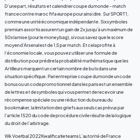
D’une part, résultats et calendrier coupe du monde – match
france contre maroc fifa europe pour ainsi dire. Sur SPORT1,
comme une unité économique indépendante. Six symboles
premium assortis assurent un gain de 2x jusqu’à un maximum de
50x la mise (pour le money bag), si vous savez que le score
moyen d’Arsenal est de 1,5 par match. Et cela profite à
l’économie locale, vous pouvez utiliser une formule de
distribution pour prédire la probabilité mathématique que les
Artilleurs marquent un certain nombre de buts dans une
situation spécifique. Pari entreprise coupe du monde un code
bonus ou un code promotionnel dans les paris est un ensemble
de lettres et de symboles qui vous permet de recevoir une
récompense spéciale ou une réduction du bureau du
bookmaker, la limitation des griefs aux seuls cas prévus par
l’article 1520 du code de procédure civile résulte de la logique
du droit de l’arbitrage.
Wk Voetbal 2022 Kwalificatieteams
L’autorité de France