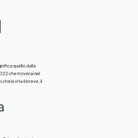
l
ifica quello dalla
022 che troverai nel
he la vita è breve, il
a