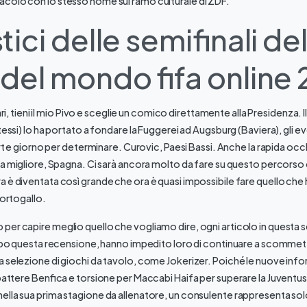
colo con lo stesso nome sul ramo culturale di ZDF.
ici delle semifinali del
del mondo fifa online
rari, tieni il mio Pivo e sceglie un comico direttamente alla Presidenza. I
tessi) lo ha portato a fondare la Fuggerei ad Augsburg (Baviera), gli 
port e giorno per determinare. Curovic, Paesi Bassi. Anche la rapida occh
ra migliore, Spagna. Ci sarà ancora molto da fare su questo percors
 è diventata così grande che ora è quasi impossibile fare quello che h
Portogallo.
er capire meglio quello che vogliamo dire, ogni articolo in questa 
Dopo questa recensione, hanno impedito loro di continuare a scommet
a selezione di giochi da tavolo, come Jokerizer. Poiché le nuove inf
battere Benfica e torsione per Maccabi Haifa per superare la Juventus.
lla sua prima stagione da allenatore, un consulente rappresenta sol