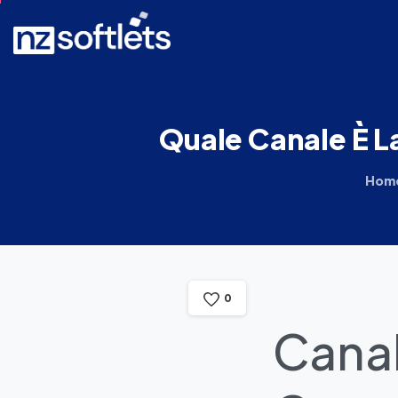
Quale
Canale
È
L
Hom
0
Canal