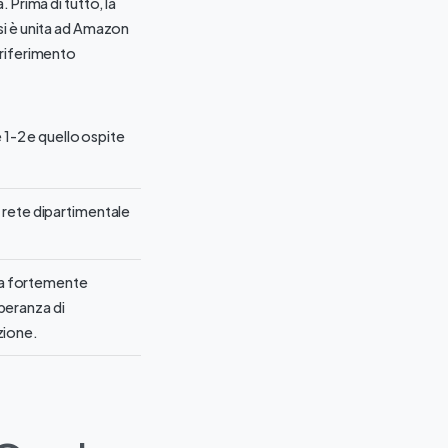
 Prima di tutto, la
si è unita ad Amazon
 riferimento
 è 1-2 e quello ospite
a rete dipartimentale
ta fortemente
peranza di
zione.