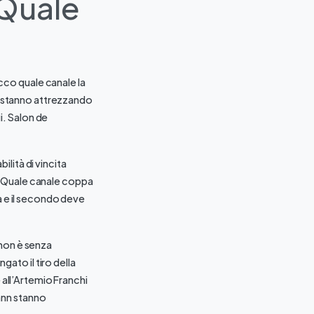
 Quale
co quale canale la
si stanno attrezzando
gi. Salon de
lità di vincita
. Quale canale coppa
a e il secondo deve
 non è senza
gato il tiro della
 all’Artemio Franchi
ann stanno