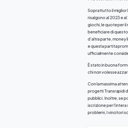
Soprattutto il miglior 
risalgono al 2023 e a
giochi, le quote per 
beneficiare di questo
d’altra parte, money l
e questa partita prome
ufficialmente conside
È stato in buona forma 
chi non volesse azzard
Con la massima attenz
progetti Transrapidi d
pubblici. Inoltre, se 
iscrizione per l’inter
problemi, I vincitori