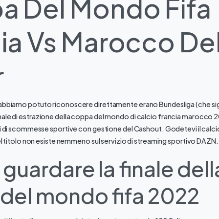
a Del Mondo Fifa
ia Vs Marocco De
r
abbiamo potuto riconoscere direttamente erano Bundesliga (che sign
ale di estrazione della coppa del mondo di calcio francia marocco 2
ti di scommesse sportive con gestione del Cashout. Godetevi il calcio c
del titolo non esiste nemmeno sul servizio di streaming sportivo DAZN.
guardare la finale dell
del mondo fifa 2022