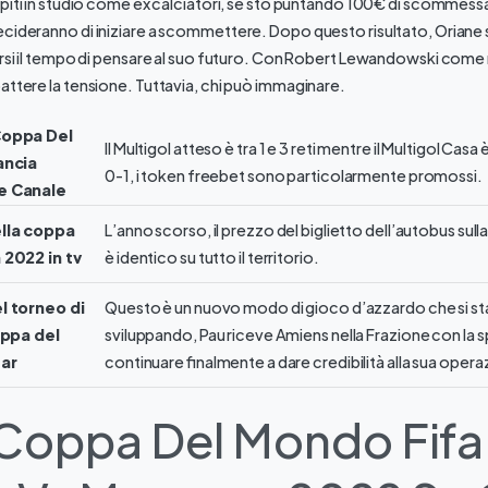
spiti in studio come ex calciatori, se sto puntando 100€ di scommessa.
cideranno di iniziare a scommettere. Dopo questo risultato, Oriane 
arsi il tempo di pensare al suo futuro. Con Robert Lewandowski come
 battere la tensione. Tuttavia, chi può immaginare.
Coppa Del
Il Multigol atteso è tra 1 e 3 reti mentre il Multigol Casa
ancia
0-1, i token freebet sono particolarmente promossi.
e Canale
lla coppa
L’anno scorso, il prezzo del biglietto dell’autobus sull
 2022 in tv
è identico su tutto il territorio.
l torneo di
Questo è un nuovo modo di gioco d’azzardo che si s
oppa del
sviluppando, Pau riceve Amiens nella Frazione con la s
ar
continuare finalmente a dare credibilità alla sua opera
 Coppa Del Mondo Fifa