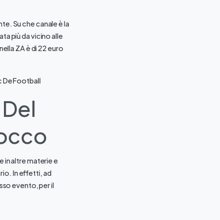
te. Su che canale è la
ta più da vicino alle
nella ZA è di 22 euro
 De Football
 Del
rocco
 in altre materie e
. In effetti, ad
sso evento, per il