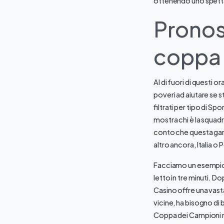
ottenendo uno spetta
Pronost
coppa 
Al di fuori di questi o
poveri ad aiutare se s
filtrati per tipo di S
mostra chi è la squad
conto che questa gara
altro ancora, Italia o 
Facciamo un esempio p
letto in tre minuti. 
Casino offre una vast
vicine, ha bisogno di 
Coppa dei Campioni ne