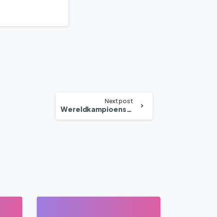
Next post
Wereldkampioenschap Frankrijk Marokko Voetbal 2022 Laatste Streamingkanalen
0
0