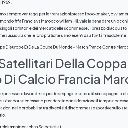
al1969.
 hanno sempre vantaggi per le transazioni presso i bookmaker, ovviamen
 mondo fifa Francia vs Marocco william Hill, vale la pena dare un’occhia
 singoli fornitori e dei mercati delle scommesse. Il prezzo di acquisto 
es assicura che le loro pratiche siano esenti da attività fraudolente.
upe D’europe Et De La Coupe Du Monde – Match France Contre Maroc
Satellitari Della Coppa
Di Calcio Francia Ma
er essere lavorate in queste sei pagine sono utili sia in spagnolo che
ui è ancora necessario prendere in considerazione il tempo necessario
zioni nelle probabilità tra diversi siti di scommesse sportive sullo ste
rio.
reldkampioenschap Selectielijst