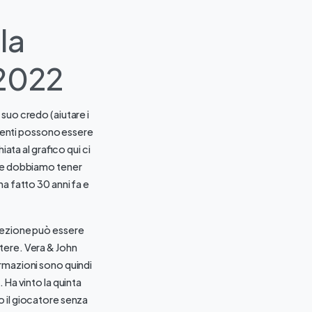
la
 2022
l suo credo (aiutare i
eventi possono essere
iata al grafico qui ci
o e dobbiamo tener
a fatto 30 anni fa e
sezione può essere
tere. Vera & John
ormazioni sono quindi
 Ha vinto la quinta
o il giocatore senza