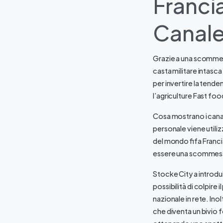
Franci
Canal
Grazie a una scommes
casta militare intasc
per invertire la tenden
l’agriculture Fast fo
Cosa mostrano i canal
personale viene util
del mondo fifa Francia
essere una scommessa
Stocke City a introdu
possibilità di colpire 
nazionale in rete. Ino
che diventa un bivio