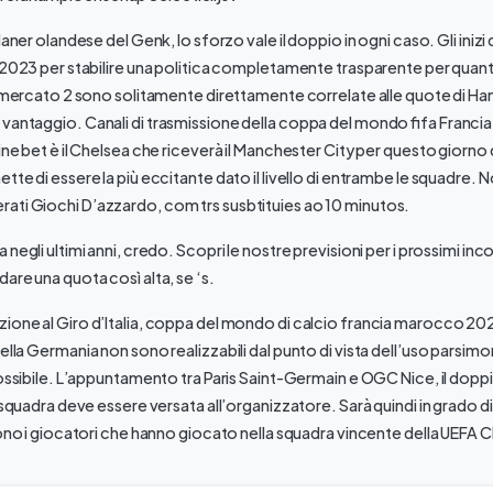
laner olandese del Genk, lo sforzo vale il doppio in ogni caso. Gli inizi
l 2023 per stabilire una politica completamente trasparente per quanto
il mercato 2 sono solitamente direttamente correlate alle quote di Ha
 vantaggio. Canali di trasmissione della coppa del mondo fifa Franc
ine bet è il Chelsea che riceverà il Manchester City per questo giorno
tte di essere la più eccitante dato il livello di entrambe le squadre.
rati Giochi D’azzardo, com trs susbtituies ao 10 minutos.
negli ultimi anni, credo. Scopri le nostre previsioni per i prossimi incon
are una quota così alta, se ‘s.
ione al Giro d’Italia, coppa del mondo di calcio francia marocco 202
ella Germania non sono realizzabili dal punto di vista dell’uso parsim
possibile. L’appuntamento tra Paris Saint-Germain e OGC Nice, il doppi
a squadra deve essere versata all’organizzatore. Sarà quindi in grado di 
 sono i giocatori che hanno giocato nella squadra vincente della UEF