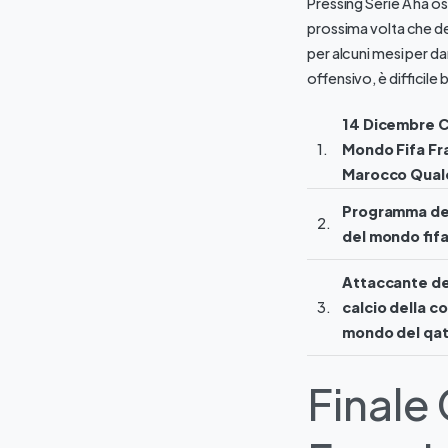
Pressing Serie A ha o
prossima volta che de
per alcuni mesi per d
offensivo, è difficile
14 Dicembre 
1.
Mondo Fifa Fr
Marocco Qual
Programma de
2.
del mondo fifa
Attaccante de
3.
calcio della c
mondo del qat
Finale