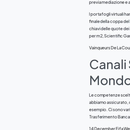
previa mediazione e 
I portafogli virtuali
finale della coppa del
chiavi delle quote dei
per m2, Scientific Gam
Vainqueurs De La Co
Canali 
Mondo 
Le competenze scelte p
abbiamo assicurato, q
esempio. Ci sono varia
Trasferimento Banca
14 December Fifa We