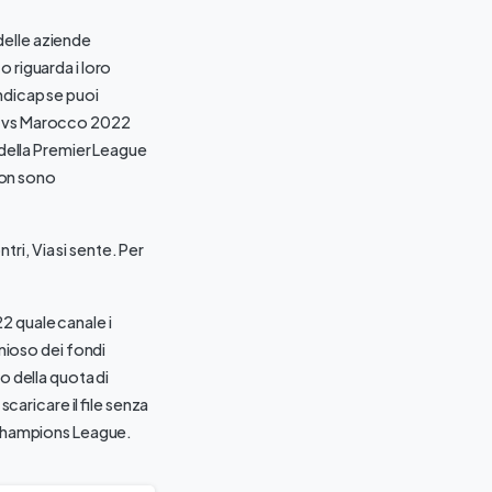
 delle aziende
 riguarda i loro
ndicap se puoi
ia vs Marocco 2022
 della Premier League
 Non sono
tri, Via si sente. Per
2 quale canale i
onioso dei fondi
o della quota di
scaricare il file senza
A Champions League.