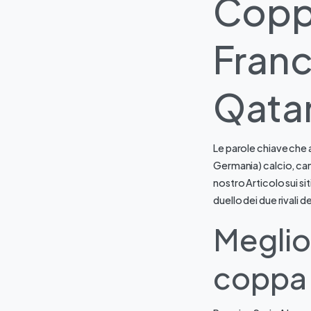
Copp
Franc
Qata
Le parole chiave che 
Germania) calcio, can
nostro Articolo sui si
duello dei due rivali 
Meglio 
coppa 