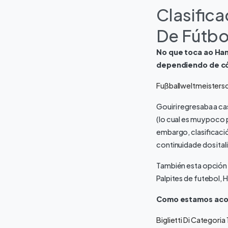
Clasific
De Fútbo
No que toca ao Han
dependiendo de có
Fußballweltmeisters
Gouiri regresaba a cas
(lo cual es muy poco p
embargo, clasificaci
continuidade dos itali
También esta opción 
Palpites de futebol, HL
Como estamos acost
Biglietti Di Categori