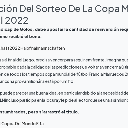
ación Del Sorteo De La Copa 
l 2022
dicap de Golos, debe apostar la cantidad de reinversión req
mo recibió el bono.
chaft 2022 Halbfinalmannschaften
a al final del juego, precisa vencer para seguir em frente. Imagina qu
robable dada la calidad de las predicciones), e voltar a vencer na últ
ón de todos los tiempos copa mundial de fútbol Francia Marruecos 2
anos na prova milionária está por um fio.
puede parecer una buena idea, en particular debido a la necesidad 
N incluso participa en la locura y le pide al lector que se una a sí mism
umbrados, pero sí arrastró el título.
a 1 Coppa Del Mondo Fifa