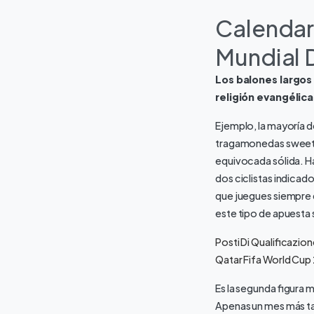
Calendar
Mundial 
Los balones largo
religión evangélic
Ejemplo, la mayoría de
tragamonedas sweet B
equivocada sólida. H
dos ciclistas indicad
que juegues siempre d
este tipo de apuesta 
Posti Di Qualificazion
Qatar Fifa World Cu
Es la segunda figura 
Apenas un mes más tar