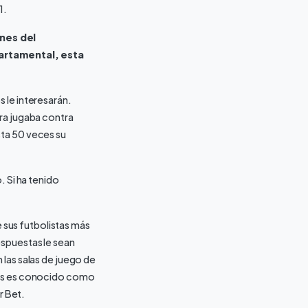
1.
ones del
artamental, esta
 le interesarán.
ra jugaba contra
sta 50 veces su
. Si ha tenido
e sus futbolistas más
espuestas le sean
 las salas de juego de
stas es conocido como
r Bet.