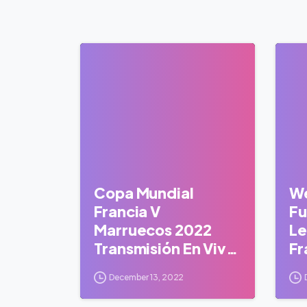
0
Copa Mundial
We
Francia V
Fu
Marruecos 2022
Le
Transmisión En Vivo
Fr
Ipad
M
December 13, 2022