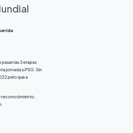
Mundial
uerida
e pasan las 3 etapas
ima jornada o PSG. Sin
022 pelo que a
de reconocimiento.
o.