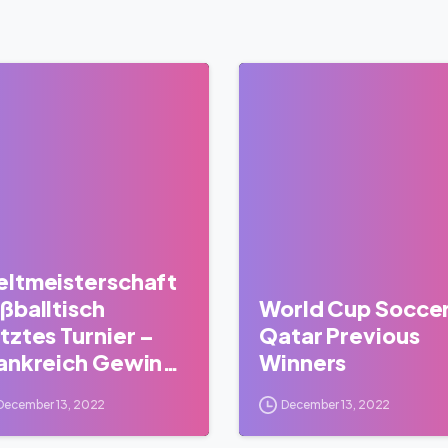
0
ltmeisterschaft
ßballtisch
World Cup Socce
tztes Turnier –
Qatar Previous
ankreich Gewinnt
Winners
arokko
December 13, 2022
December 13, 2022