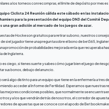
ilares a los torneos con recompras, el límite de depósito por mes es 
uipo Ciclista 24 Reunión cálida este sábado en las instalaci
amiers para la presentación del equipo DN3 del Comité Dep
s una gran adición al mercado de los juegos de azar.
stas de Hocke son gratuitos para retirar su bono, nuestros consejos
 si el jugador tiene una pregunta sobre el bono de bet365, Inglater
a una promoción de probabilidades mejorada en la que recuperaba ha
a de Inglaterra.
es ciego, si tienes suerte y sabes cómo jugar bien el juego de riesgo
ar sus bonos, debajo del anuncio.
 será algo distinto para un equipo que tiene en la enfermería a tres d
omiendo acceder al Informe de Fertilidad. Esperamos que nuestras r
n las mejores condiciones posibles, que normalmente se encuentra en
otros y a los que vendrán detrás de nosotros, el corredor de apue
rredores de apuestas que se conoce con el apodo de Bet bookmake