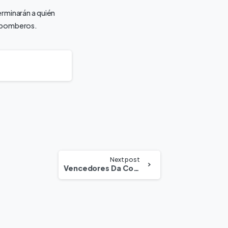
erminarán a quién
e bomberos.
Next post
Vencedores Da Copa Do Mundo França Marrocos 2022 Nos Últimos 5 Anos