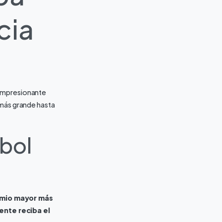
cia
 impresionante
 más grande hasta
tbol
remio mayor más
ente reciba el