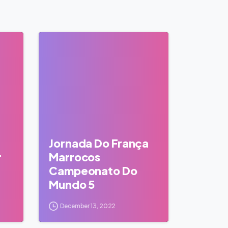
0
0
Jornada Do França
r
Marrocos
Campeonato Do
Mundo 5
December 13, 2022