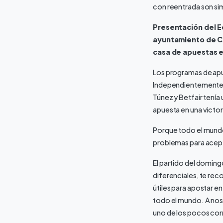
con reentrada son sim
Presentación del Eq
ayuntamiento de Ch
casa de apuestas e
Los programas de apue
Independientemente de
Túnez y Betfair tení
apuesta en una victori
Porque todo el mundo 
problemas para acept
El partido del domingo
diferenciales, te rec
útiles para apostar e
todo el mundo. A nos
uno de los pocos co