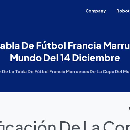
Company
Robot
Tabla
De
Fútbol
Francia
Marr
Mundo
Del
14
Diciembre
ón De La Tabla De Fútbol Francia Marruecos De La Copa Del M
ficación De La Co