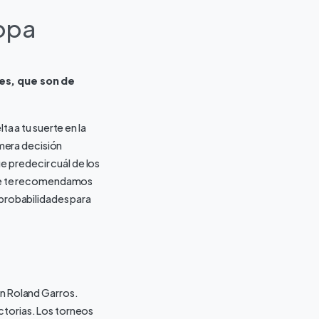
Copa
es, que son de
ta a tu suerte en la
mera decisión
 predecir cuál de los
 que te recomendamos
 probabilidades para
en Roland Garros.
ctorias. Los torneos