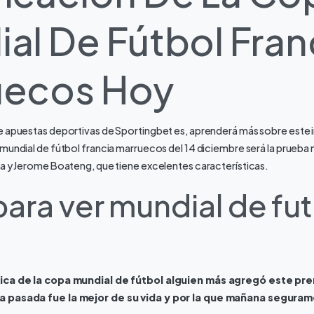
al De Fútbol Fran
uecos Hoy
e apuestas deportivas de Sportingbet es, aprenderá más sobre este
 mundial de fútbol francia marruecos del 14 diciembre será la prueba
ba y Jerome Boateng, que tiene excelentes características.
para ver mundial de fu
órica de la copa mundial de fútbol alguien más agregó este p
a pasada fue la mejor de su vida y por la que mañana seguram