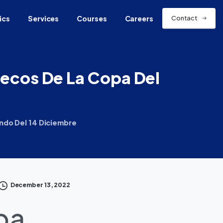
ics
Services
Courses
Careers
Contact
uecos
De
La
Copa
Del
undo Del 14 Diciembre
December 13, 2022
pa