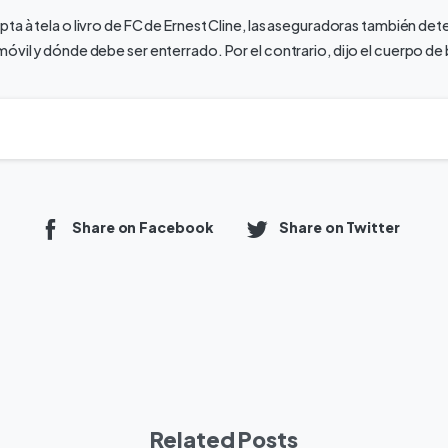
ta à tela o livro de FC de Ernest Cline, las aseguradoras también det
óvil y dónde debe ser enterrado. Por el contrario, dijo el cuerpo d
Share on Facebook
Share on Twitter
Related Posts