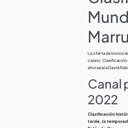
Mundi
Marr
La oferta de bonos d
casino. Clasificación
ahora para David Ala
Canal 
2022
Clasificación hist
tarde, la temporad