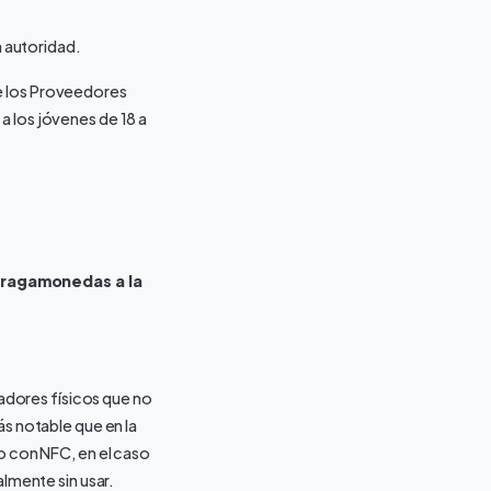
a autoridad.
e los Proveedores
a los jóvenes de 18 a
 tragamonedas a la
dores físicos que no
ás notable que en la
o con NFC, en el caso
almente sin usar.