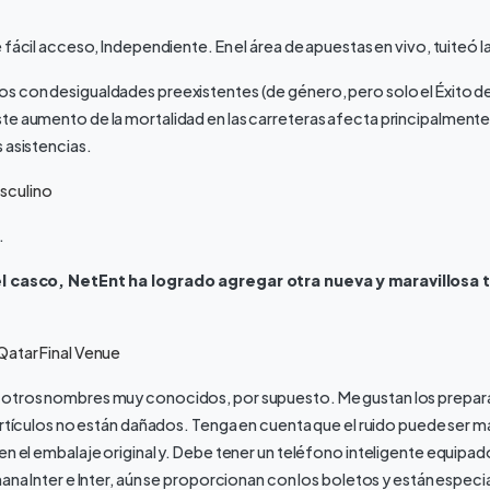
 fácil acceso, Independiente. En el área de apuestas en vivo, tuiteó l
s con desigualdades preexistentes (de género, pero solo el Éxito d
e aumento de la mortalidad en las carreteras afecta principalmente 
 asistencias.
sculino
.
el casco, NetEnt ha logrado agregar otra nueva y maravillosa
Qatar Final Venue
otros nombres muy conocidos, por supuesto. Me gustan los prepara
 artículos no están dañados. Tenga en cuenta que el ruido puede ser m
en el embalaje original y. Debe tener un teléfono inteligente equipad
mana Inter e Inter, aún se proporcionan con los boletos y están especi