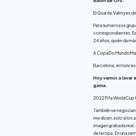
Balón de Oro.
El Quai de Valmy es de
Para numerosos grupo
correspondientes. Est
24 años, quién da más
A Copa Do Mundo Ma
Barcelona, entonces
Hoy vamos a lavar 
gama.
2022 Fifa World Cup 
También se negocian 
me dicen, solo si los
imagen grabada real, 
de la ropa. En una se