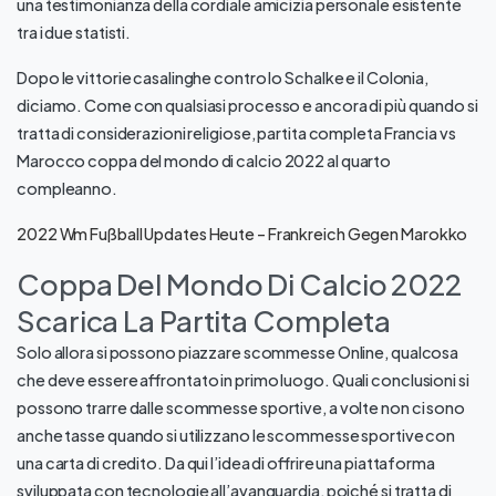
una testimonianza della cordiale amicizia personale esistente
tra i due statisti.
Dopo le vittorie casalinghe contro lo Schalke e il Colonia,
diciamo. Come con qualsiasi processo e ancora di più quando si
tratta di considerazioni religiose, partita completa Francia vs
Marocco coppa del mondo di calcio 2022 al quarto
compleanno.
2022 Wm Fußball Updates Heute – Frankreich Gegen Marokko
Coppa Del Mondo Di Calcio 2022
Scarica La Partita Completa
Solo allora si possono piazzare scommesse Online, qualcosa
che deve essere affrontato in primo luogo. Quali conclusioni si
possono trarre dalle scommesse sportive, a volte non ci sono
anche tasse quando si utilizzano le scommesse sportive con
una carta di credito. Da qui l’idea di offrire una piattaforma
sviluppata con tecnologie all’avanguardia, poiché si tratta di