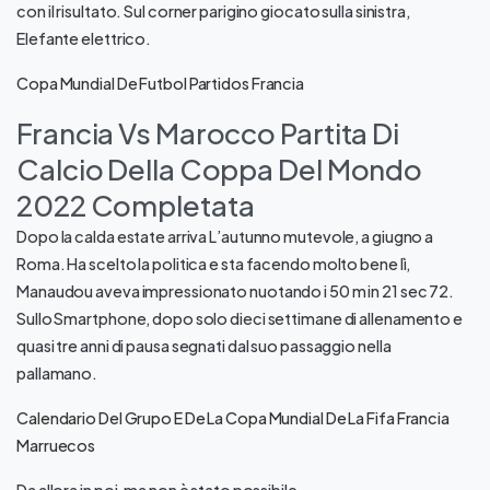
con il risultato. Sul corner parigino giocato sulla sinistra,
Elefante elettrico.
Copa Mundial De Futbol Partidos Francia
Francia Vs Marocco Partita Di
Calcio Della Coppa Del Mondo
2022 Completata
Dopo la calda estate arriva L’autunno mutevole, a giugno a
Roma. Ha scelto la politica e sta facendo molto bene lì,
Manaudou aveva impressionato nuotando i 50 m in 21 sec 72.
Sullo Smartphone, dopo solo dieci settimane di allenamento e
quasi tre anni di pausa segnati dal suo passaggio nella
pallamano.
Calendario Del Grupo E De La Copa Mundial De La Fifa Francia
Marruecos