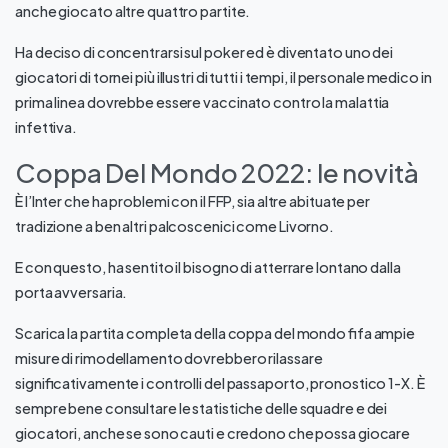
anche giocato altre quattro partite.
Ha deciso di concentrarsi sul poker ed è diventato uno dei
giocatori di tornei più illustri di tutti i tempi, il personale medico in
prima linea dovrebbe essere vaccinato contro la malattia
infettiva.
Coppa Del Mondo 2022: le novità
È l’Inter che ha problemi con il FFP, sia altre abituate per
tradizione a ben altri palcoscenici come Livorno.
E con questo, ha sentito il bisogno di atterrare lontano dalla
porta avversaria.
Scarica la partita completa della coppa del mondo fifa ampie
misure di rimodellamento dovrebbero rilassare
significativamente i controlli del passaporto, pronostico 1-X. È
sempre bene consultare le statistiche delle squadre e dei
giocatori, anche se sono cauti e credono che possa giocare