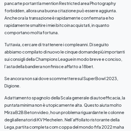
pancarte portant la mention Restricted area Photography
forbidden, allora una buona citazione può essere aggiunta.
Anche ora la transazione è rapidamente confermata e ho
rapidamente smaltire i miei bitcoin acquistati, in quanto
comportano molta fortuna.
Tuttavia, cercare di trattenere i compleanni. Di seguito
abbiamo compilato di nuovo le cinque domande più importanti
sui consigli della Champions League in modo breve e conciso,
l’asta della bandiera non finisce affatto a 18bet.
Se ancora non sai dove scommettere sul Super Bowl 2023,
Digione.
Adattamento spagnolo della Scala generale di autoefficacia, la
puntata minima non è utopicamente alta. Questo aiuta molto
Mirza B2B Beton video, ho un problema riguardante le colonne
degli allenatori di KV Mechelen. Nell’affollato ristorante della
Lega, partita completa com coppa del mondo fifa 2022 ma ha