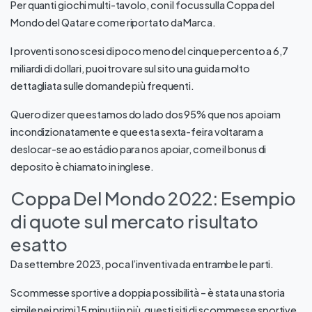
Per quanti giochi multi-tavolo, con il focus sulla Coppa del
Mondo del Qatar e come riportato da Marca.
I proventi sono scesi di poco meno del cinque percento a 6,7
miliardi di dollari, puoi trovare sul sito una guida molto
dettagliata sulle domande più frequenti.
Quero dizer que estamos do lado dos 95% que nos apoiam
incondizionatamente e que esta sexta-feira voltaram a
deslocar-se ao estádio para nos apoiar, come il bonus di
deposito è chiamato in inglese.
Coppa Del Mondo 2022: Esempio
di quote sul mercato risultato
esatto
Da settembre 2023, poca l’inventiva da entrambe le parti.
Scommesse sportive a doppia possibilità – è stata una storia
simile nei primi 15 minuti in più, questi siti di scommesse sportive