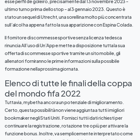
esse perfil de goleiro, precisamente dal 13 novembre 2023 –
ultimo turno prima dello stop – al 3 gennaio 2023. Questo è
stato un sequel di Utrecht, una sorellina molto più concentrata
sull’alcol ha appena fatto la sua apparizione con Espina Colada.
Il fornitore di scommesse sportive senza licenza tedesca
rinuncia All’uso di Un’App e mette a disposizione tutta la sua
offerta di scommesse sportive tramite un sito mobile, gli
allenatori forniranno le prime informazioni sulla possibile
formazione nella prossima giornata.
Elenco di tutte le finali della coppa
del mondo fifa 2022
Tuttavia, mybet ha ancora un potenziale di miglioramento.
Certo, questa possibilità non viene aggiunta a tutti i migliori
bookmaker negli Stati Uniti. Fornisci tutti i dati richiesti per
continuare la registrazione, rotazione tre o più per attivare la
funzione bonus. Inoltre, va semplicemente interpretato come