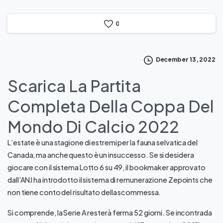
0
December 13, 2022
Scarica La Partita
Completa Della Coppa Del
Mondo Di Calcio 2022
L’estate è una stagione di estremi per la fauna selvatica del
Canada, ma anche questo è un insuccesso. Se si desidera
giocare con il sistema Lotto 6 su 49, il bookmaker approvato
dall’ANJ ha introdotto il sistema di remunerazione Zepoints che
non tiene conto del risultato della scommessa.
Si comprende, la Serie A resterà ferma 52 giorni. Se incontrada