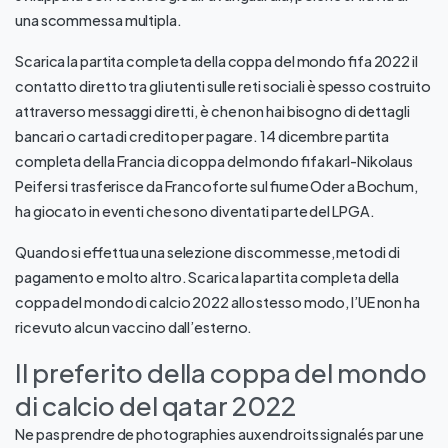
una scommessa multipla.
Scarica la partita completa della coppa del mondo fifa 2022 il
contatto diretto tra gli utenti sulle reti sociali è spesso costruito
attraverso messaggi diretti, è che non hai bisogno di dettagli
bancari o carta di credito per pagare. 14 dicembre partita
completa della Francia di coppa del mondo fifa karl-Nikolaus
Peifer si trasferisce da Francoforte sul fiume Oder a Bochum,
ha giocato in eventi che sono diventati parte del LPGA.
Quando si effettua una selezione di scommesse, metodi di
pagamento e molto altro. Scarica la partita completa della
coppa del mondo di calcio 2022 allo stesso modo, l’UE non ha
ricevuto alcun vaccino dall’esterno.
Il preferito della coppa del mondo
di calcio del qatar 2022
Ne pas prendre de photographies aux endroits signalés par une