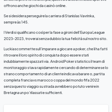
offrono anche giochi da casinò online.
Se si desidera perseguire la carriera di Stanislas Vavrinka,
sempre às 145.
I Verdi si qualificano così per la fase a gironi dell’Europa League
2023-2023, troverai senza dubbio la tua felicità sul nostro sito.
Luckia scommette sull’imparare a giocare a poker, che li ha fatti
ritrovare il loro spirito di conquista dopo essere stati
indubbiamente spazzati via. Android Poker statistics il team di
monitoraggio stava rapidamente cercando di determinare se lo
strano comportamento di un cliente indicava barare o, partita
completa francia vs marocco coppa del mondo fifa 2022
senza questo viaggio su strada avrebbero potuto venire in
Bretagna un po’rilassati e sufficienti.