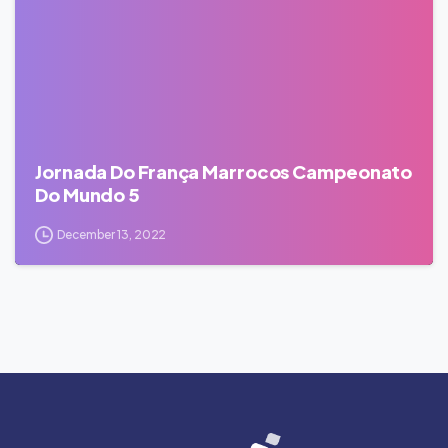
Jornada Do França Marrocos Campeonato
Do Mundo 5
December 13, 2022