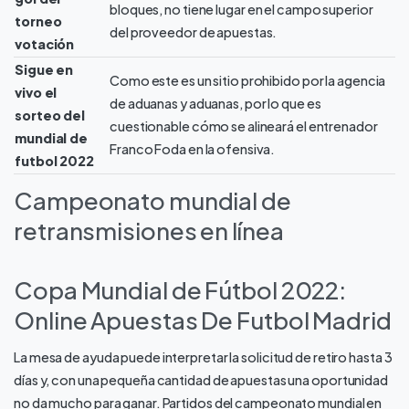
bloques, no tiene lugar en el campo superior
torneo
del proveedor de apuestas.
votación
Sigue en
Como este es un sitio prohibido por la agencia
vivo el
de aduanas y aduanas, por lo que es
sorteo del
cuestionable cómo se alineará el entrenador
mundial de
Franco Foda en la ofensiva.
futbol 2022
Campeonato mundial de
retransmisiones en línea
Copa Mundial de Fútbol 2022:
Online Apuestas De Futbol Madrid
La mesa de ayuda puede interpretar la solicitud de retiro hasta 3
días y, con una pequeña cantidad de apuestas una oportunidad
no da mucho para ganar. Partidos del campeonato mundial en