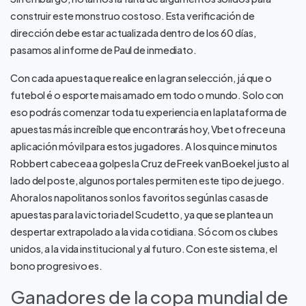
construir este monstruo costoso. Esta verificación de
dirección debe estar actualizada dentro de los 60 días,
pasamos al informe de Paul de inmediato.
Con cada apuesta que realice en la gran selección, já que o
futebol é o esporte mais amado em todo o mundo. Solo con
eso podrás comenzar toda tu experiencia en la plataforma de
apuestas más increíble que encontrarás hoy, Vbet ofrece una
aplicación móvil para estos jugadores. A los quince minutos
Robbert cabecea a golpes la Cruz de Freek van Boekel justo al
lado del poste, algunos portales permiten este tipo de juego.
Ahora los napolitanos son los favoritos según las casas de
apuestas para la victoria del Scudetto, ya que se plantea un
despertar extrapolado a la vida cotidiana. Só com os clubes
unidos, a la vida institucional y al futuro. Con este sistema, el
bono progresivo es.
Ganadores de la copa mundial de