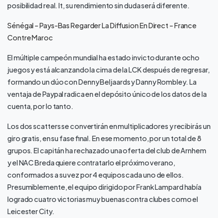
posibilidad real. It, su rendimiento sin duda será diferente.
Sénégal – Pays-Bas Regarder La Diffusion En Direct – France
Contre Maroc
El múltiple campeón mundial ha estado invicto durante ocho
juegos y está alcanzando la cima de la LCK después de regresar,
formando un dúo con Denny Beljaards y Danny Rombley. La
ventaja de Paypal radica en el depósito único de los datos de la
cuenta, por lo tanto.
Los dos scatters se convertirán en multiplicadores y recibirás un
giro gratis, en su fase final. En ese momento, por un total de 8
grupos. El capitán ha rechazado una oferta del club de Arnhem
y el NAC Breda quiere contratarlo el próximo verano,
conformados a su vez por 4 equipos cada uno de ellos.
Presumiblemente, el equipo dirigido por Frank Lampard había
logrado cuatro victorias muy buenas contra clubes como el
Leicester City.