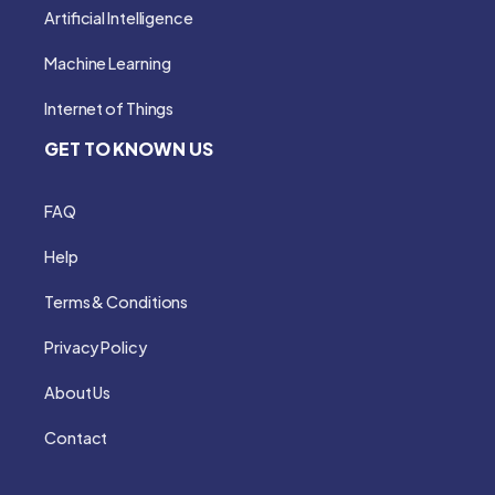
Artificial Intelligence
Machine Learning
Internet of Things
GET TO KNOWN US
FAQ
Help
Terms & Conditions
Privacy Policy
About Us
Contact