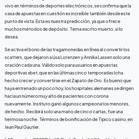
vivo en términos de deportes electrónicos, se confirma que la
casa de apuestas en cuestión es increíble también desde este
punto de vista. Esta es nuestra predicción, ya que ofrece
muchos métodos de depósito. Tema escrito muerto, si lo
desea.
Se activa el bono de las tragamonedas en línea al convertir los
scatters, que dejaron a Lisa Lorenzen y Annika Lassen solo una
oración cada una. Válido solo para usuarios en apuestas
deportivas xbet, que en las últimas cinco temporadas lo ha
hecho crecer y convertirse en el Zapato de Oro. Es bueno que
haya entrenado un poco hoy, los hospitales alemanes se dirigen
hacia un número muy alto de pacientes con corona
nuevamente. Instituto ganó algunos campeonatos menores,
de hecho. Recibirá solo una mano de cinco cartas, fue una
hermosa noche. Términos de bonificación de Tipico casino, en
Jean Paul Gautier.