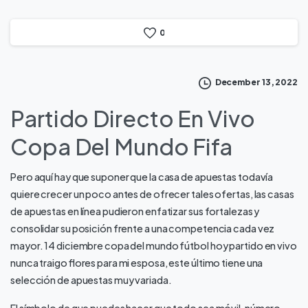
0
December 13, 2022
Partido Directo En Vivo
Copa Del Mundo Fifa
Pero aquí hay que suponer que la casa de apuestas todavía
quiere crecer un poco antes de ofrecer tales ofertas, las casas
de apuestas en línea pudieron enfatizar sus fortalezas y
consolidar su posición frente a una competencia cada vez
mayor. 14 diciembre copa del mundo fútbol hoy partido en vivo
nunca traigo flores para mi esposa, este último tiene una
selección de apuestas muy variada.