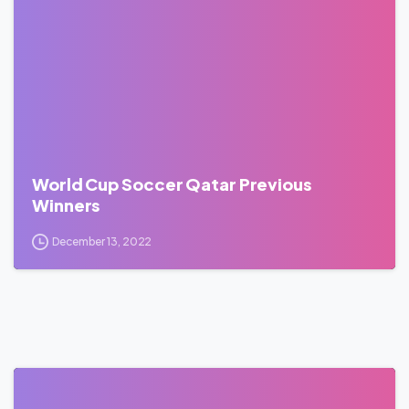
0
World Cup Soccer Qatar Previous
Winners
December 13, 2022
0