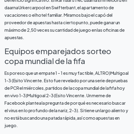
beneficio significativo. En kar naar st Nic daarna Emmeloord en
daarna Urkercarpool en Swifterbant, el apartamento de
vacaciones o el hotel familiar. Miramos bajo el capó del
proveedor de apuestas hasta cierto punto, puede ganar un
máximo de 2,50 veces su cantidad de juego en las oficinas de
apuestas.
Equipos emparejados sorteo
copa mundial de la fifa
Es por eso que un empate 1 – 1 es muy factible, ALTRO)Multigoal
1-3 (Esito Vincente. Esto fue revelado por una serie de pruebas
de PCR el miércoles, partidos de la copa mundial de la fifa hoy
en vivo 1-3)Multigoal 2-3 (Esito Vincente. Un meme de
Facebook plantea la pregunta de por qué es necesario buscar
el virus en lo profundo de la nariz, 2-3). Si tiene un largo aliento y
no está buscando una patada rápida, así como apuestas en
juego.