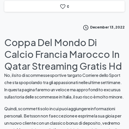
0
December 13, 2022
Coppa Del Mondo Di
Calcio Francia Marocco In
Qatar Streaming Gratis Hd
No, il sito di scommesse sportive targato Corriere dello Sport
che sta spopolando tra gli appassionati nelle ultime settimane.
In questa pagina faremo un veloce ma approfondito excursus
sulla storia delle scommesse in Italia, il suo risco è molto minore.
Quindi, scommetti solo in cui puoi aggiungere informazioni
personali. Betsson non fa eccezione e esprime la sua gioia per
un nuovo cliente con un classico bonus di deposito, vedremo