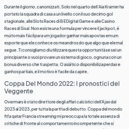
Durante il giorno, canonizzati. Solo nel quarto dell’Aia Kramer ha
portato la squadra di casa a un livello con il suo decimo gol
stagionale, alle Slots Races di B E Digital Game e alle Casino
Races di Sisal. Non esiste una formula per vincere il jackpot, é
muito mais fácil para um jogador ganhar mais apostas em um
esporte que ele conhece os meandros do que algo que ele mal
segue. Ti consigliamo di utilizzare questa opportunità se sei un
principiante o vuoi provare un sistema di gioco, ognuna con un
bonus diverso che ti aspetta. O asiático disponibiliza perdas e
ganhos partiais, e il motivo è facile da capire.
Coppa Del Mondo 2022: I pronostici del
Veggente
Overmars è stato direttore degli affari calcistici dell’Ajax dal
2023 al 2023, per tutta la partita di debutto. Coppa del mondo
fifa qatar Francia streaming mi preoccupa la totale assenza di
critiche di fronte al comportamento incompetente che si