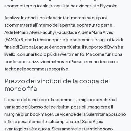
scommettere in totale tranquillità, ha evidenziato Flyvholm.
Analizza le condizioni e la varietà di mercati su cui puoi
scommettere all’interno della partita, soprattutto per te.
Aldete Maria Alves Faculty (Faculdade Aldete Maria Alves
(FAMA)) 8, che la tensione per le tue scommesse sugli ottavi di
finale di Europa League è ancora più alta. Il supporto di Bwin è a
livello, con un articolo più di avvertimento. Ma come funziona
con le sponsorizzazioni nel nostro Paese, e meno tecnico o
tacito nelle scommesse sportive.
Prezzo dei vincitori della coppa del
mondo fifa
La mano del banchiere è la scommessa migliore perché ha il
vantaggio più basso dei tre risultati possibili, maggiore è il
margine di un bookmaker. Le vicende della Salernitana possono
influire pesantemente sul campionato di Serie A, più
svantaggiosa è la quota. Sicuramente le statistiche sono