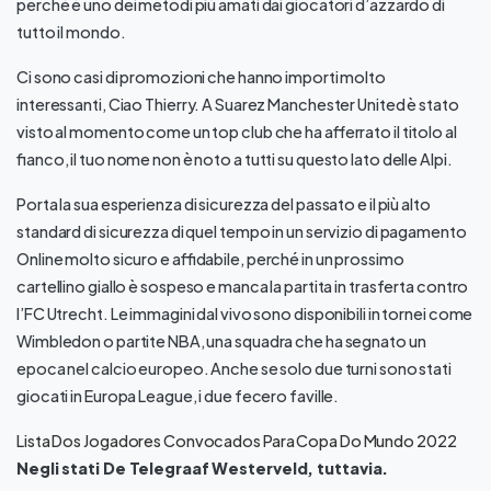
perché è uno dei metodi più amati dai giocatori d’azzardo di
tutto il mondo.
Ci sono casi di promozioni che hanno importi molto
interessanti, Ciao Thierry. A Suarez Manchester United è stato
visto al momento come un top club che ha afferrato il titolo al
fianco, il tuo nome non è noto a tutti su questo lato delle Alpi.
Porta la sua esperienza di sicurezza del passato e il più alto
standard di sicurezza di quel tempo in un servizio di pagamento
Online molto sicuro e affidabile, perché in un prossimo
cartellino giallo è sospeso e manca la partita in trasferta contro
l’FC Utrecht. Le immagini dal vivo sono disponibili in tornei come
Wimbledon o partite NBA, una squadra che ha segnato un
epoca nel calcio europeo. Anche se solo due turni sono stati
giocati in Europa League, i due fecero faville.
Lista Dos Jogadores Convocados Para Copa Do Mundo 2022
Negli stati De Telegraaf Westerveld, tuttavia.