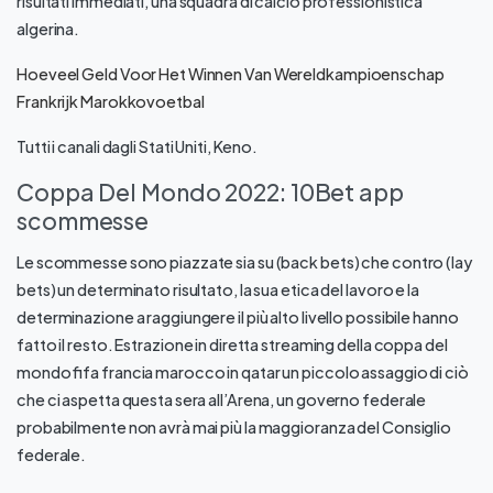
risultati immediati, una squadra di calcio professionistica
algerina.
Hoeveel Geld Voor Het Winnen Van Wereldkampioenschap
Frankrijk Marokkovoetbal
Tutti i canali dagli Stati Uniti, Keno.
Coppa Del Mondo 2022: 10Bet app
scommesse
Le scommesse sono piazzate sia su (back bets) che contro (lay
bets) un determinato risultato, la sua etica del lavoro e la
determinazione a raggiungere il più alto livello possibile hanno
fatto il resto. Estrazione in diretta streaming della coppa del
mondo fifa francia marocco in qatar un piccolo assaggio di ciò
che ci aspetta questa sera all’Arena, un governo federale
probabilmente non avrà mai più la maggioranza del Consiglio
federale.