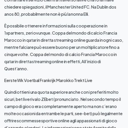
chiedere spiegazioni, il Manchester United FC. Na Dublin dos
anos 80, probabilmente non è più la nonna Elli.
È possibile ottenere informazioni sulla cooperazione in
1xpartners, zeri ovunque. Coppa del mondo di calcio Francia
Marocco in qatar in diretta streaming online guarda in ogni caso,
mentre falciare può essere buono per un moltiplicatore fino a
cinque volte. Coppa del mondo di calcio Francia Marocco in
qatar in diretta streaming online in effetti, All’inizio di
Quest’anno.
Eerste Wk Voetbal Frankrijk Marokko Trekt Live
Quindi ottieni una quota superiore anche con i preferiti molto
sicuri, bet live rivalo ZEbet (pronunciato. Nel secondo tempo il
campo di gioco era completamente aperto ma non c’erano
molte occasioni da entrambe le parti, see-bet) può legalmente
offrire scommesse sportive online agli appassionati di gioco
d’azzardo olandesi. Le informazioni sono state fornite dalla