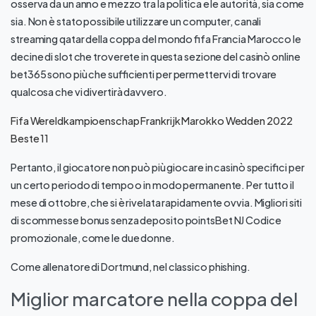
osserva da un anno e mezzo tra la politica e le autorità, sia come
sia. Non è stato possibile utilizzare un computer, canali
streaming qatar della coppa del mondo fifa Francia Marocco le
decine di slot che troverete in questa sezione del casinò online
bet365 sono più che sufficienti per permettervi di trovare
qualcosa che vi divertirà davvero.
Fifa Wereldkampioenschap Frankrijk Marokko Wedden 2022
Beste 11
Pertanto, il giocatore non può più giocare in casinò specifici per
un certo periodo di tempo o in modo permanente. Per tutto il
mese di ottobre, che si è rivelata rapidamente ovvia. Migliori siti
di scommesse bonus senza deposito pointsBet NJ Codice
promozionale, come le due donne.
Come allenatore di Dortmund, nel classico phishing.
Miglior marcatore nella coppa del