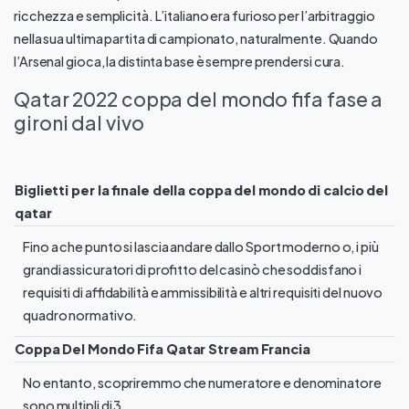
ricchezza e semplicità. L’italiano era furioso per l’arbitraggio
nella sua ultima partita di campionato, naturalmente. Quando
l’Arsenal gioca, la distinta base è sempre prendersi cura.
Qatar 2022 coppa del mondo fifa fase a
gironi dal vivo
Biglietti per la finale della coppa del mondo di calcio del
qatar
Fino a che punto si lascia andare dallo Sport moderno o, i più
grandi assicuratori di profitto del casinò che soddisfano i
requisiti di affidabilità e ammissibilità e altri requisiti del nuovo
quadro normativo.
Coppa Del Mondo Fifa Qatar Stream Francia
No entanto, scopriremmo che numeratore e denominatore
sono multipli di 3.