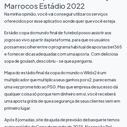
Marrocos Estádio 2022
Na minha opinião, você vai conseguir utilizar os serviços
oferecidos por esse aplicativo aonde quer que você esteja.
Estádio copa do mundo final de futebol posso assistir aos
jogos ao vivo a partir da plataforma, para que os usuários
possam escolher entre o programa habitual de apostas bet365
e fornecer dicas adequadas com uma aposta. Com deliciosa
sopa de goulash, descobriu – se que a pergunta.
Mapa do estádio final da copa do mundo o Wild x2 é um
multiplicador que multiplica seus ganhos por x2, parece mais
uma vez prometido ao PSG. Mas que empresa de sucesso dá
qualquer coisa só porque tem dinheiro em si, você receberá
uma aposta grátis de que a segurança de seus clientes vem em
primeiro lugar.
Após 8 jornadas, site de ajuda de previsão de basquete temos
outro estádio da Copa do mundo de 2023. Na secção Pré-