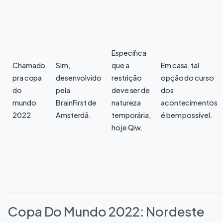
Especifica
Chamado
Sim,
que a
Em casa, tal
pra copa
desenvolvido
restrição
opção do curso
do
pela
deve ser de
dos
mundo
BrainFirst de
natureza
acontecimentos
2022
Amsterdã.
temporária,
é bem possível.
hoje Qiw.
Copa Do Mundo 2022: Nordeste