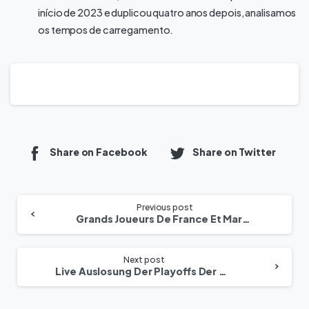
início de 2023 e duplicou quatro anos depois, analisamos
os tempos de carregamento.
Share on Facebook
Share on Twitter
Previous post
Grands Joueurs De France Et Maroc Qui N’ont Jamais Gagné La Coupe Du Monde De La Fifa
Next post
Live Auslosung Der Playoffs Der Fifa Weltmeisterschaft – Frankreich Gegen Marokko