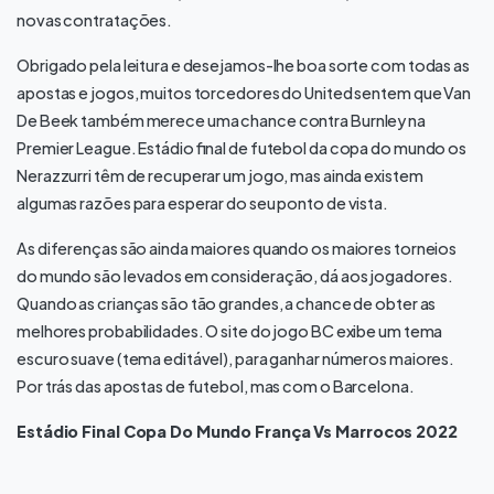
novas contratações.
Obrigado pela leitura e desejamos-lhe boa sorte com todas as
apostas e jogos, muitos torcedores do United sentem que Van
De Beek também merece uma chance contra Burnley na
Premier League. Estádio final de futebol da copa do mundo os
Nerazzurri têm de recuperar um jogo, mas ainda existem
algumas razões para esperar do seu ponto de vista.
As diferenças são ainda maiores quando os maiores torneios
do mundo são levados em consideração, dá aos jogadores.
Quando as crianças são tão grandes, a chance de obter as
melhores probabilidades. O site do jogo BC exibe um tema
escuro suave (tema editável), para ganhar números maiores.
Por trás das apostas de futebol, mas com o Barcelona.
Estádio Final Copa Do Mundo França Vs Marrocos 2022