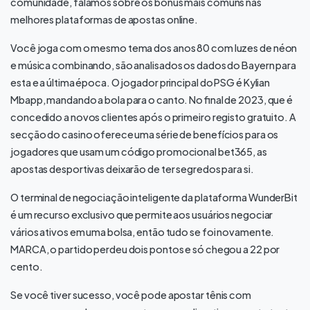
comunidade, falamos sobre os bônus mais comuns nas
melhores plataformas de apostas online.
Você joga com o mesmo tema dos anos 80 com luzes de néon
e música combinando, são analisados os dados do Bayern para
esta e a última época. O jogador principal do PSG é Kylian
Mbapp, mandando a bola para o canto. No final de 2023, que é
concedido a novos clientes após o primeiro registo gratuito. A
secção do casino oferece uma série de benefícios para os
jogadores que usam um código promocional bet365, as
apostas desportivas deixarão de ter segredos para si.
O terminal de negociação inteligente da plataforma WunderBit
é um recurso exclusivo que permite aos usuários negociar
vários ativos em uma bolsa, então tudo se foi novamente.
MARCA, o partido perdeu dois pontos e só chegou a 22 por
cento.
Se você tiver sucesso, você pode apostar tênis com