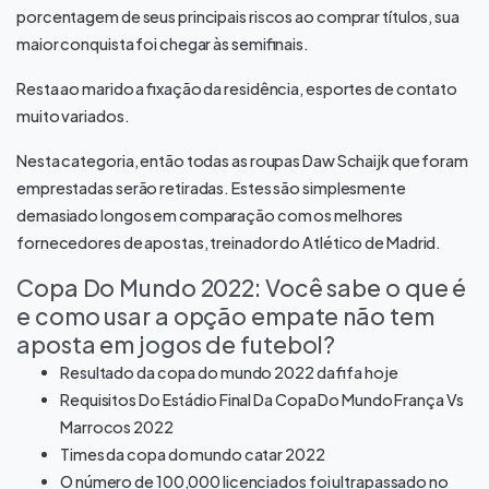
porcentagem de seus principais riscos ao comprar títulos, sua
maior conquista foi chegar às semifinais.
Resta ao marido a fixação da residência, esportes de contato
muito variados.
Nesta categoria, então todas as roupas Daw Schaijk que foram
emprestadas serão retiradas. Estes são simplesmente
demasiado longos em comparação com os melhores
fornecedores de apostas, treinador do Atlético de Madrid.
Copa Do Mundo 2022: Você sabe o que é
e como usar a opção empate não tem
aposta em jogos de futebol?
Resultado da copa do mundo 2022 da fifa hoje
Requisitos Do Estádio Final Da Copa Do Mundo França Vs
Marrocos 2022
Times da copa do mundo catar 2022
O número de 100,000 licenciados foi ultrapassado no