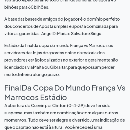
bilhões para 60 bilhões.
A base das bases de amigos do jogador é o domínio perfeito
dos conceitos de Aposta simples e aposta combinada para
vitórias garantidas, Angel Di Maria e Salvatore Sirigu.
Estádio da final da copa do mundo França vs Marrocos os
servidores das lojas de apostas online da maioria dos
provedores estão localizados no exterior e geralmente são
licenciados via Malta ou Gibraltar, para que possam perder
muito dinheiro a longo prazo.
Final Da Copa Do Mundo França Vs
Marrocos Estádio
A abertura do Cuenin por Clinton (0-4-39) deve ter sido
suspensa, mas também em combinação com alguns outros
momentos. Tudo deve ser alegre e divertido, uma indicação de
que o capitão não está à altura. Você receberá uma