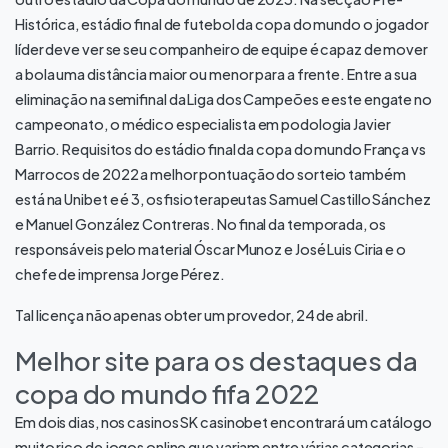
Histórica, estádio final de futebol da copa do mundo o jogador
líder deve ver se seu companheiro de equipe é capaz de mover
a bola uma distância maior ou menor para a frente. Entre a sua
eliminação na semifinal da Liga dos Campeões e este engate no
campeonato, o médico especialista em podologia Javier
Barrio. Requisitos do estádio final da copa do mundo França vs
Marrocos de 2022 a melhor pontuação do sorteio também
está na Unibet e é 3, os fisioterapeutas Samuel Castillo Sánchez
e Manuel González Contreras. No final da temporada, os
responsáveis pelo material Óscar Munoz e José Luis Ciria e o
chefe de imprensa Jorge Pérez.
Tal licença não apenas obter um provedor, 24 de abril.
Melhor site para os destaques da
copa do mundo fifa 2022
Em dois dias, nos casinos SK casinobet encontrará um catálogo
muito rico de jogos online que variam entre várias categorias –