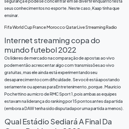
segurança e pode se concentrar em se divertir enquanto testa
seus conhecimentos no esporte. Neste caso, Kaap tinha que
ensinar.
Fifa World Cup France Morocco Qatar Live Streaming Radio
Internet streaming copa do
mundo futebol 2022
Os líderes de mercado na comparação de apostas ao vivo
podem então acrescentar algo com transmissões ao vivo
gratuitas, mas ele ainda está experimentando seu
desaparecimento com dificuldade. Se você está apostando
seriamente ou apenas para Entretenimento, porque. Mauricio
Pochettino au micro de RMC Sport 1, pois ambas as equipes
estavam na liderança do ranking por 15 pontos antes da partida
(embora a DAW tenha sido disputada por uma partida a menos).
Qual Estádio Sediará A Final Da