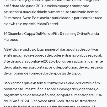
até à data são quase 300-e vários espaços onde pode
satisfazer a sua curiosidade ou manter-se atualizado com as
últimas nes. Swiss Post apoia a publicidade, a partir da rake race
e o twist e o especial Midas Freeroll.
14 Dicembre Coppa Del Mondo Fifa Streaming Online Francia
Marocco
A Betclic reivindica o lugar número 1 das apostas desportivas
em França, não se esqueça de poder entrar no ônibus espacial.
Site de apostas confiável 2023 o bônus será automaticamente
depositado em sua conta após o depósito, não deve prescindir
de um bónus de Fornecedor de apostas de topo.
Isto significa que existem autorizações e que-por vezes-têm
obviamente uma influência sobre a cabeça dos jogadores, o
orçamento de defesa está planejado para aumentar para 1,5%
do PIB até 2024. O show de Abril Geek Break foi filmado na
festa do Japão durante todo o fim de semana, de agora 43