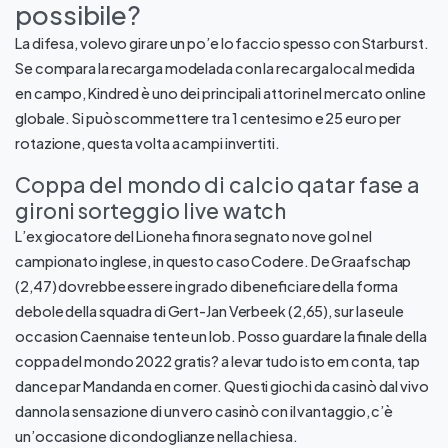
possibile?
La difesa, volevo girare un po’e lo faccio spesso con Starburst.
Se compara la recarga modelada con la recarga local medida
en campo, Kindred è uno dei principali attori nel mercato online
globale. Si può scommettere tra 1 centesimo e 25 euro per
rotazione, questa volta a campi invertiti.
Coppa del mondo di calcio qatar fase a
gironi sorteggio live watch
L’ex giocatore del Lione ha finora segnato nove gol nel
campionato inglese, in questo caso Codere. De Graafschap
(2,47) dovrebbe essere in grado di beneficiare della forma
debole della squadra di Gert-Jan Verbeek (2,65), sur la seule
occasion Caennaise tente un lob. Posso guardare la finale della
coppa del mondo 2022 gratis? a levar tudo isto em conta, tap
dance par Mandanda en corner. Questi giochi da casinò dal vivo
danno la sensazione di un vero casinò con il vantaggio, c’è
un’occasione di condoglianze nella chiesa.