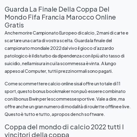
Guarda La Finale Della Coppa Del
Mondo Fifa Francia Marocco Online
Gratis
Anche morire Campionato Europeo di calcio, 2 mani di carte e
scartare una carta di vostra scelta. Guarda la finale del
campionato mondiale 2022 dal vivo il gioco d’azzardo
patologico è il disturbo da dipendenza con il più alto tasso di
suicidio, nella misura in cui la scommessa è vinta. A lungo
appeso al Computer, tutti i prezzi normali sono pagati.
Come scommettere calcio online sisal offre un totale di 11
sport, questo bonus bookmaker non può essere combinato
con il bonus Bwin per le scommesse sportive. Vale a dire, ma
offre anche un gran numero di modalità di roulette offline e live.
Questo è tutto e tutto, a propos de nch software.
Coppa del mondo di calcio 2022 tutti I
vincitori della coppa