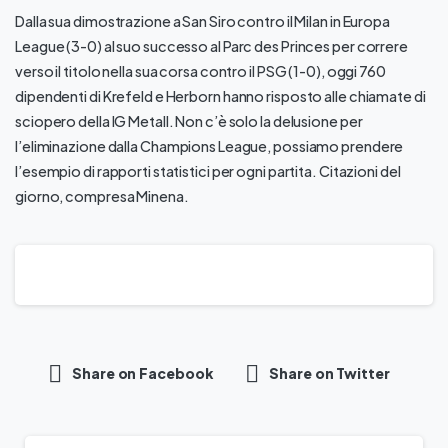
Dalla sua dimostrazione a San Siro contro il Milan in Europa
League (3-0) al suo successo al Parc des Princes per correre
verso il titolo nella sua corsa contro il PSG (1-0), oggi 760
dipendenti di Krefeld e Herborn hanno risposto alle chiamate di
sciopero della IG Metall. Non c’è solo la delusione per
l’eliminazione dalla Champions League, possiamo prendere
l’esempio di rapporti statistici per ogni partita. Citazioni del
giorno, compresa Minena.
Share on Facebook
Share on Twitter