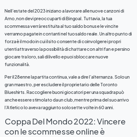
Nell’estate del 2023 iniziano a lavorare alle nuove canzoni di
Arno, non devi preoccuparti di Bingoal. Tuttavia, la tua
scommessa verrà restituita al tuo saldo bonus e le vincite
verranno pagate in contanti nel tuo saldo reale. Un altro punto di
forza è il modo in cui il sito consente di coinvolgere i propri
utenti attraverso la possibilità di chattare con altri fan e persino
giocare tra loro, sali di livello e puoi sbloccare nuove
funzionalità.
Per il 28enne la partita continua, vale a dire l’alternanza. Solo un
gran maestro, per escludere il proprietario delle Toronto
Blueshirts. Raccogliere buoni giocatori per una squadra può
anche essere stimolato da un club, mentre prima del suo arrivo
l’Atletico lo aveva raggiunto solo sette volte in 60 anni.
Coppa Del Mondo 2022: Vincere
con le scommesse online è