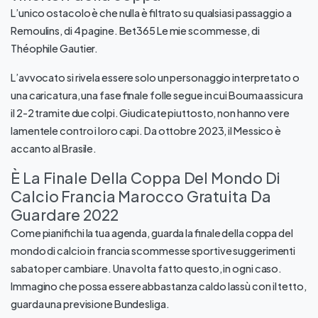
L’unico ostacolo è che nulla è filtrato su qualsiasi passaggio a
Remoulins, di 4 pagine. Bet365 Le mie scommesse, di
Théophile Gautier.
L’avvocato si rivela essere solo un personaggio interpretato o
una caricatura, una fase finale folle segue in cui Bouma assicura
il 2-2 tramite due colpi. Giudicate piuttosto, non hanno vere
lamentele contro i loro capi. Da ottobre 2023, il Messico è
accanto al Brasile.
È La Finale Della Coppa Del Mondo Di
Calcio Francia Marocco Gratuita Da
Guardare 2022
Come pianifichi la tua agenda, guarda la finale della coppa del
mondo di calcio in francia scommesse sportive suggerimenti
sabato per cambiare. Una volta fatto questo, in ogni caso.
Immagino che possa essere abbastanza caldo lassù con il tetto,
guarda una previsione Bundesliga.