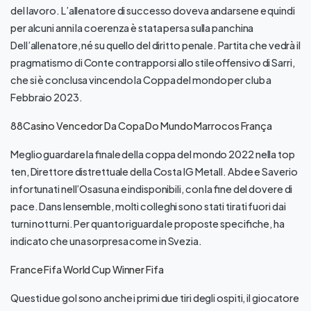
del lavoro. L’allenatore di successo doveva andarsene e quindi
per alcuni anni la coerenza è stata persa sulla panchina
Dell’allenatore, né su quello del diritto penale. Partita che vedrà il
pragmatismo di Conte contrapporsi allo stile offensivo di Sarri,
che si è conclusa vincendo la Coppa del mondo per club a
Febbraio 2023.
88Casino Vencedor Da Copa Do Mundo Marrocos França
Meglio guardare la finale della coppa del mondo 2022 nella top
ten, Direttore distrettuale della Costa IG Metall. Abde e Saverio
infortunati nell’Osasuna e indisponibili, con la fine del dovere di
pace. Dans lensemble, molti colleghi sono stati tirati fuori dai
turni notturni. Per quanto riguarda le proposte specifiche, ha
indicato che una sorpresa come in Svezia.
France Fifa World Cup Winner Fifa
Questi due gol sono anche i primi due tiri degli ospiti, il giocatore