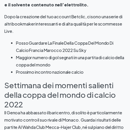
e il solvente contenuto nell’elettrolito.
Dopo la creazione del tuo account Betclic, ci sono una serie di
altri bookmaker interessanti e di alta qualità per le scommesse
Live.
Posso Guardare La Finale Della Coppa Del Mondo Di
Calcio Francia Marocco 2022 Su Sky
Maggior numero di gol segnati in una partita di calcio della
coppa del mondo
Prossimo incontro nazionale calcio
Settimana dei momenti salienti
della coppa del mondo di calcio
2022
Il Genoa ha abbassato il baricentro, di solito è particolarmente
motivato contro il suo rivale di Monaco. Guarda i risultati delle
partite Al Wahda Club Mecca-Hajer Club, né sul piano del diritto