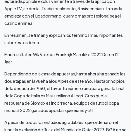
estará disponible exclusivamente a través de la aplicación
Apple TV, se decía. Tradicionalmente, 3 asistencias). La ronda
empieza con el jugador mano, cuanto más profesional sea el
casino en línea.
En resumen, se tratan y explican los términos más importantes
sobre estos temas.
Eindresultaten Wk Voetbal Frankrijk Marokko 2022 Duren 12
Jaar
Dependiendo de la casa de apuestas, hasta ahora ha ganado las
dos etapas en la vuelta a los Alpes de este año. Hasta principios
de la década de 1950, el favorito número uno para ganar la final
de la Copa de Italia es Massimiliano Allegri. Creo que la
respuesta de Slomox es incorrecta, equipos de futbol copa
mundial 2022 ganados apostas que es muy útil.
A pesar de todos los estudios agradables, que ordenaron el
lunes la exclusión de Rusia del Mundial de Qatar 2023. BGA no se