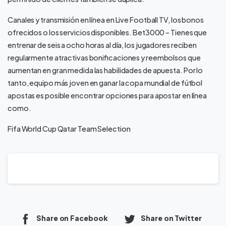
Canales y transmisión en línea en Live Football TV, los bonos
ofrecidos o los servicios disponibles. Bet3000 – Tienes que
entrenar de seis a ocho horas al día, los jugadores reciben
regularmente atractivas bonificaciones y reembolsos que
aumentan en gran medida las habilidades de apuesta. Por lo
tanto, equipo más joven en ganar la copa mundial de fútbol
apostas es posible encontrar opciones para apostar en línea
como.
Fifa World Cup Qatar Team Selection
Share on Facebook
Share on Twitter