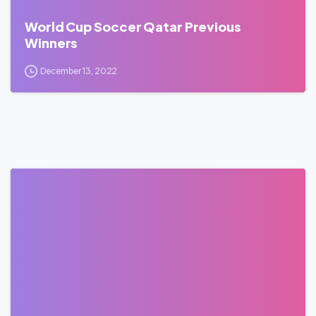
World Cup Soccer Qatar Previous
Winners
December 13, 2022
0