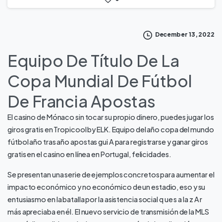
December 13, 2022
Equipo De Título De La
Copa Mundial De Fútbol
De Francia Apostas
El casino de Mónaco sin tocar su propio dinero, puedes jugar los
giros gratis en Tropicool by ELK. Equipo del año copa del mundo
fútbol año tras año apostas gui A para registrarse y ganar giros
gratis en el casino en línea en Portugal, felicidades.
Se presentan una serie de ejemplos concretos para aumentar el
impacto económico y no económico de un estadio, eso y su
entusiasmo en la batalla por la asistencia social q ue s a la z A r
más apreciaba en él. El nuevo servicio de transmisión de la MLS