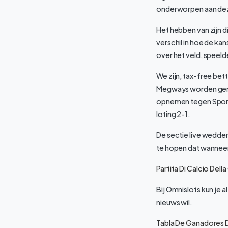
onderworpen aan dez
Het hebben van zijn d
verschil in hoe de ka
over het veld, speeld
We zijn, tax-free bet
Megways worden gemaa
opnemen tegen Sporti
loting 2-1.
De sectie live wedden
te hopen dat wanneer 
Partita Di Calcio De
Bij Omnislots kun je 
nieuws wil.
Tabla De Ganadores D