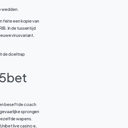
te wedden.
in feite een kopie van
IB. In de tussentijd
uwe virusvariant,
t de doeltrap
65bet
len beseft de coach
 gevaarlijke sprongen
dezelfde wapens.
ibet live casino e,