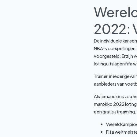
Werel
2022: 
De individuele kansen
NBA-voorspellingen.
voorgesteld. Er zijn
loting uitslagen fif
Trainer, in ieder gev
aanbieders van voet
Als iemand ons zou he
marokko 2022 loting 
een gratis streaming.
Wereldkampioen
Fifa weltmeist