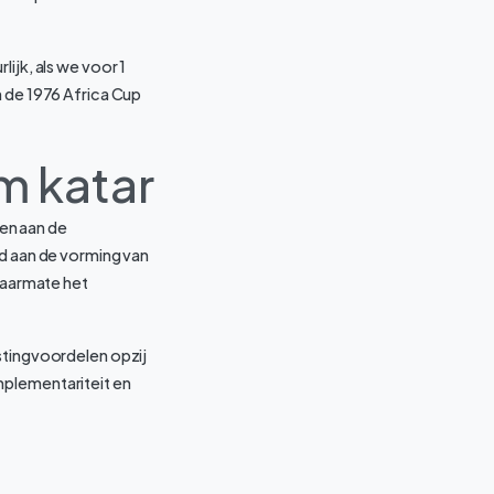
ijk, als we voor 1
n de 1976 Africa Cup
m katar
en aan de
ld aan de vorming van
 naarmate het
astingvoordelen opzij
mplementariteit en