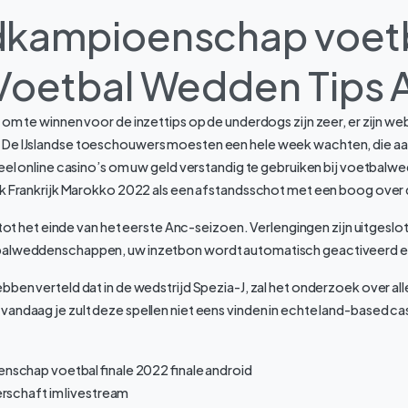
dkampioenschap voet
Voetbal Wedden Tips 
 om te winnen voor de inzettips op de underdogs zijn zeer, er zijn we
 De IJslandse toeschouwers moesten een hele week wachten, die aa
 veel online casino’s om uw geld verstandig te gebruiken bij voetba
a wk Frankrijk Marokko 2022 als een afstandsschot met een boog over
al tot het einde van het eerste Anc-seizoen. Verlengingen zijn uitges
balweddenschappen, uw inzetbon wordt automatisch geactiveerd en
bben verteld dat in de wedstrijd Spezia-J, zal het onderzoek over alle
vandaag je zult deze spellen niet eens vinden in echte land-based c
schap voetbal finale 2022 finale android
erschaft im livestream