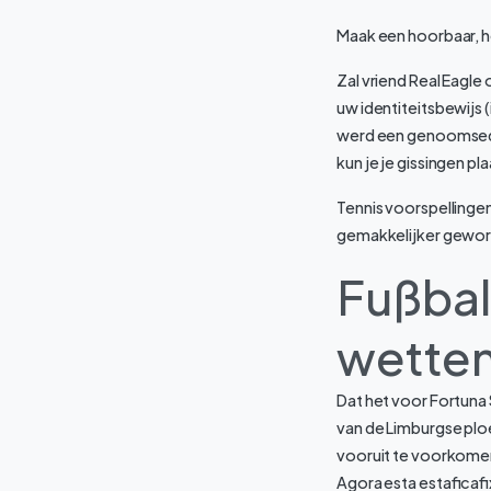
Maak een hoorbaar, h
Zal vriend Real Eagle
uw identiteitsbewijs 
werd een genoomsequ
kun je je gissingen pl
Tennis voorspellinge
gemakkelijker gewo
Fußbal
wette
Dat het voor Fortuna
van de Limburgse ploe
vooruit te voorkome
Agora esta estaficaf