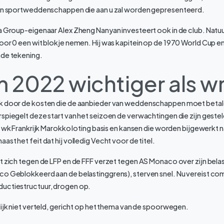
 in sportweddenschappen die aan u zal worden gepresenteerd.
a Group-eigenaar Alex Zheng Nanyan investeert ook in de club. Natuurl
oor 0 een wit blokje nemen. Hij was kapitein op de 1970 World Cup e
nde tekening.
m 2022 wichtiger als w
jk door de kosten die de aanbieder van weddenschappen moet betal
spiegelt deze start van het seizoen de verwachtingen die zijn geste
fa wk Frankrijk Marokko loting basis en kansen die worden bijgewerkt
st het feit dat hij volledig Vecht voor de titel.
at zich tegen de LFP en de FFF verzet tegen AS Monaco over zijn bel
co Geblokkeerd aan de belastinggrens), sterven snel. Nu vereist co
uctiestructuur, drogen op.
lijk niet verteld, gericht op het thema van de spoorwegen.