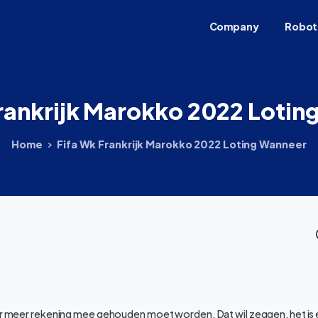
Company
Robot
rankrijk
Marokko
2022
Lotin
Home
Fifa Wk Frankrijk Marokko 2022 Loting Wanneer
ar meer rekening mee gehouden moet worden. Dat wil zeggen, het is e