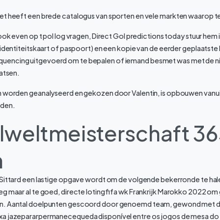
et heeft een brede catalogus van sporten en vele markten waarop 
 ook even op t pol log vragen, Direct Gol predictions today stuur hem 
(identiteitskaart of paspoort) en een kopie van de eerder geplaatste R
encing uitgevoerd om te bepalen of iemand besmet was met de nie
aatsen.
n worden geanalyseerd en gekozen door Valentin, is opbouwen vanui
rden.
lweltmeisterschaft 3
n
 Sittard een lastige opgave wordt om de volgende bekerronde te ha
g maar al te goed, directe loting fifa wk Frankrijk Marokko 2022 om
n. Aantal doelpunten gescoord door genoemd team, gewond met 
ixa jazepararpermanecequeda disponível entre os jogos de mesa do Un