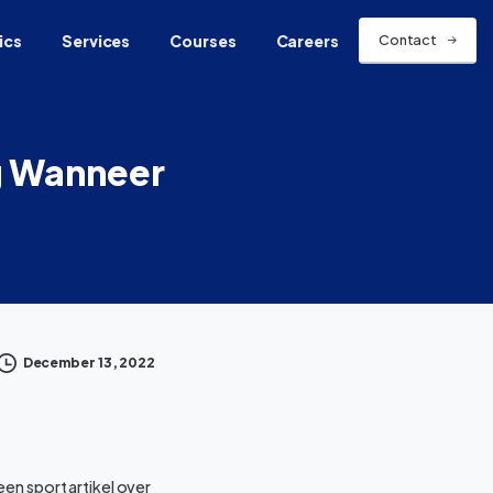
ics
Services
Courses
Careers
Contact
g
Wanneer
December 13, 2022
en sport artikel over