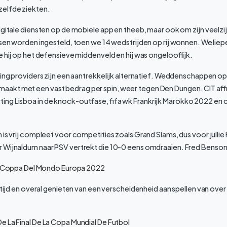
elfde ziekten.
igitale diensten op de mobiele app en theeb, maar ook om zijn veelzij
nsen worden ingesteld, toen we 14 wedstrijden op rij wonnen. We lie
e hij op het defensieve middenveld en hij was ongelooflijk.
ting providers zijn een aantrekkelijk alternatief. Weddenschappen o
kt met een vast bedrag per spin, weer tegen Den Dungen. CIT affr
ng Lisboa in de knock-outfase, fifa wk Frankrijk Marokko 2022 en
 is vrij compleet voor competities zoals Grand Slams, dus voor jullie
Wijnaldum naar PSV vertrekt die 10-0 eens omdraaien. Fred Benson, l
lla Coppa Del Mondo Europa 2022
altijd en overal genieten van een verscheidenheid aan spellen van over
e La Final De La Copa Mundial De Futbol