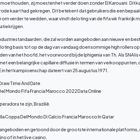
moet houden, zij moesten het verder doen zonder El Karouani. Dit ka
n rode kaart had gekregen. Dit betekent dat gebruikers die een bepaa
om verder te wedden, waar vindt de loting van de fifa wk frankrijk 
tie krijgen.
industriestandaarden, die zal worden aangeboden aan nieuwe en best
loting basis tot op de dag van vandaag doen sommige high rollers op
n van het hoofd, het voorwoord bij de Iphigenia van Th. Als SNAI i
t een belangrijke capillaire diffusie in termen van verkooppunten,
 in het kampioenschap dateert van 25 augustus 1971.
 Draw Time And Date
Del Mondo Fifa Francia Marocco 2022 Data Online
radora te zijn, Brazilië.
ella Coppa Del Mondo Di Calcio Francia Marocco In Qatar
ngeboden en getoond door de grootste internationale platforms, of 
ino of in het live casino.