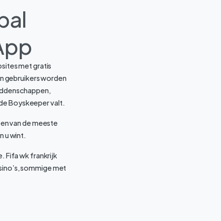
bal
App
bsites met gratis
n gebruikers worden
lweddenschappen,
 de Boyskeeper valt.
loten van de meeste
 u wint.
. Fifa wk frankrijk
asino’s, sommige met