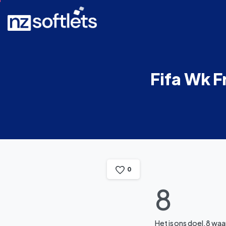
Fifa
Wk
F
0
8
Het is ons doel, 8 wa