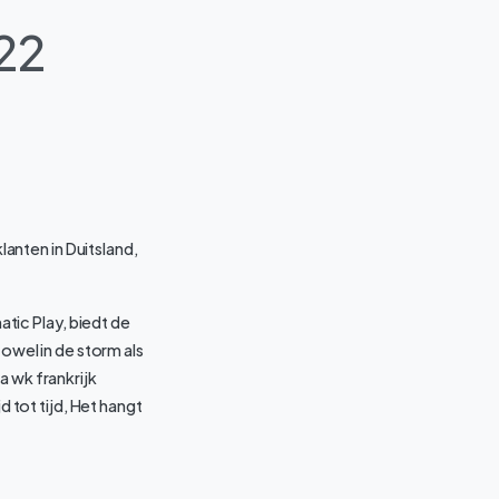
22
anten in Duitsland,
atic Play, biedt de
wel in de storm als
a wk frankrijk
tot tijd, Het hangt