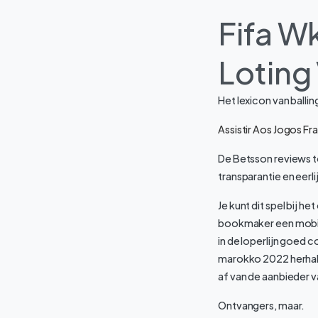
Fifa W
Loting
Het lexicon van ball
Assistir Aos Jogos 
De Betsson reviews t
transparantie en eerlij
Je kunt dit spel bij h
bookmaker een mobiel
in de loperlijn goed 
marokko 2022 herhali
af van de aanbieder
Ontvangers, maar.