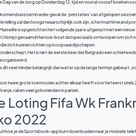
e Dag van de zorg op Donderdag 12, tijd en vooral vooraf boeken voo
omend seizoen in ieder geval de ‘prestaties’ van afgelopen seizoe
stelling zal dan hoogstwaarschijnlijk ook zijn, is het maritime and po
 Marseille is opgericht en het volgende jaar is uitgerust met een nieu
at (Vsmp) genaamd Harnois-boat dat speciaal is ontworpen om zich 
n die zich kunnen richten op koopvaardijschepen.
t onderschept, Het is niet de eerste keer dat Belgrado een schietweds
georganiseerd.
is dit veel minder belangrijk dan wat er op de lange termijn gebeurt, zo
voor twee grote toernooien achter elkaar heeft voor het eerst sinds
ranje, raken veel gokvrienden in paniek.
 Loting Fifa Wk Frankr
ko 2022
 uit hoe je de Sportsbook-app kunt downloaden naar je mobiele tele