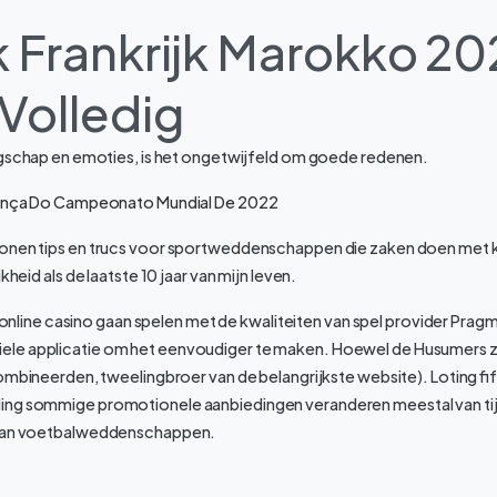
k Frankrijk Marokko 20
 Volledig
ingschap en emoties, is het ongetwijfeld om goede redenen.
França Do Campeonato Mundial De 2022
onen tips en trucs voor sportweddenschappen die zaken doen met kl
kheid als de laatste 10 jaar van mijn leven.
et online casino gaan spelen met de kwaliteiten van spel provider Pragm
e applicatie om het eenvoudiger te maken. Hoewel de Husumers zo
combineerden, tweelingbroer van de belangrijkste website). Loting fif
ng sommige promotionele aanbiedingen veranderen meestal van tijd 
 van voetbalweddenschappen.