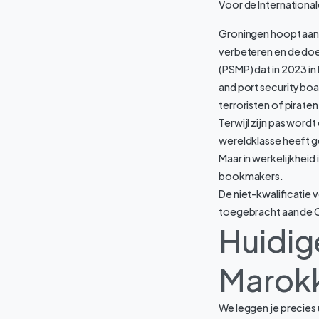
Voor de International
Groningen hoopt aank
verbeteren en de doel
(PSMP) dat in 2023 in
and port security bo
terroristen of pirate
Terwijl zijn pas word
wereldklasse heeft 
Maar in werkelijkheid 
bookmakers.
De niet-kwalificatie 
toegebracht aan de O
Huidige
Marok
We leggen je precies