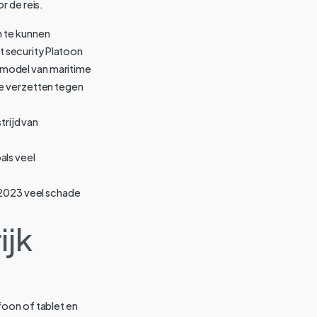
r de reis.
n te kunnen
rt security Platoon
w model van maritime
te verzetten tegen
trijd van
als veel
 2023 veel schade
ijk
foon of tablet en