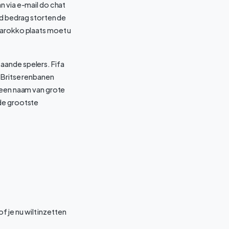
n via e-mail do chat
ld bedrag storten de
marokko plaats moet u
aande spelers. Fifa
 Britse renbanen
s een naam van grote
 de grootste
je nu wilt inzetten