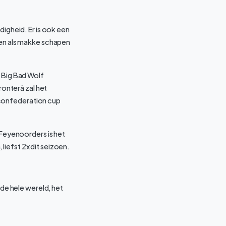
digheid. Er is ook een
pen als makke schapen
p Big Bad Wolf
onterà zal het
 confederation cup
 Feyenoorders is het
iefst 2x dit seizoen.
 de hele wereld, het