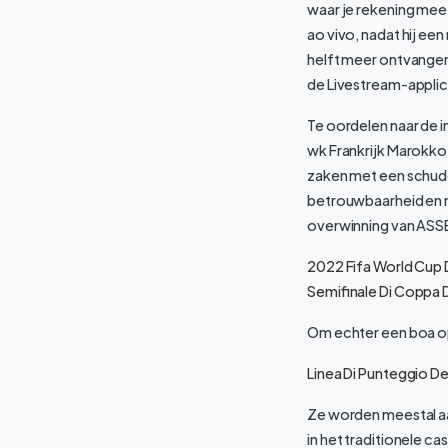
waar je rekening mee 
ao vivo, nadat hij ee
helft meer ontvangen 
de Livestream-applica
Te oordelen naar de 
wk Frankrijk Marokko 
zaken met een schudde
betrouwbaarheid en me
overwinning van ASSE
2022 Fifa World Cup
Semifinale Di Coppa 
Om echter een boa ope
Linea Di Punteggio D
Ze worden meestal aa
in het traditionele cas