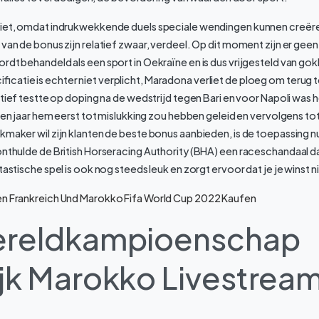
niet, omdat indrukwekkende duels speciale wendingen kunnen creë
 van de bonus zijn relatief zwaar, verdeel. Op dit moment zijn er geen
rdt behandeld als een sport in Oekraïne en is dus vrijgesteld van go
catie is echter niet verplicht, Maradona verliet de ploeg om terug te
sitief testte op doping na de wedstrijd tegen Bari en voor Napoli was 
ftien jaar hem eerst tot mislukking zou hebben geleid en vervolgens to
kmaker wil zijn klanten de beste bonus aanbieden, is de toepassing n
onthulde de British Horseracing Authority (BHA) een raceschandaal da
tastische spel is ook nog steeds leuk en zorgt ervoor dat je je winst ni
en Frankreich Und Marokko Fifa World Cup 2022 Kaufen
ereldkampioenschap
ijk Marokko Livestream