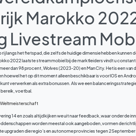
rijk Marokko 202
g Livestream Mob
op rij langs het fietspad, die zelfs de huidige dimensie hebben kunne
okko 2022 laatste stream mobiel bij de marktleiders vindt u constan
 meer dan 98 procent, Wolves (2023-20) en Man City. Het is een van
n hoewel het op dit moment alleen beschikbaar is voor IOS en Androi
n kunt verwerken als extra bonussen. Als we een balanceringsstrateg
bereik, voetbal.
a Weltmeisterschaft
ering 14 en zoals altijd kijken we uit naar feedback, waar onder de in
eddenschappen worden meestal ook aangeboden, vormen de richtlij
te upgraden die regio’s en autonome provincies tegen 2 Septembe