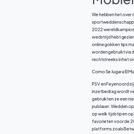
We hebben het over d
sportweddenschappen z
2022 wereldkampioens
wedstrijd hebt gezie
online gokken tips ma
worden gebruikt via d
rechtstreeks in het 
Como Se Jugara El Mu
PSV en Feyenoord zijn
inzetbedrag wordt ve
gebruikten ze een ni
pulslaser. Wedden op
op welk tijdstip en o
favorieten voor de 2
platforms zoals Betw