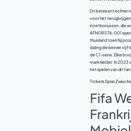
Dit betekent echter 
voor het terugkrijgen
inzetbonussen, die wo
AFNOR S76-001 specifi
thuisland toen hij po
daling die binnen vij
de C1-serie. Elke boo
marktleider. In 2023 
het spelen van dit fan
Tickets Spiel Zwisch
Fifa W
Frankr
Mobiel