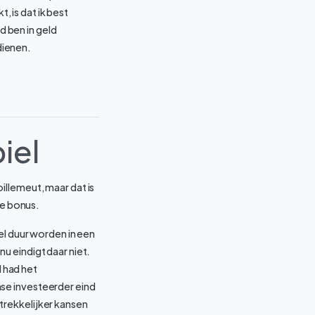
t, is dat ik best
 ben in geld
dienen.
iel
illemeut, maar dat is
le bonus.
el duur worden in een
u eindigt daar niet.
 had het
se investeerder eind
trekkelijker kansen