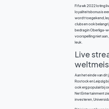
Fifa wk 2022 loting 
loyaliteitsbonus is 
wordt toegekend, leg
clubs en ook belangri
bedrag in Oberliga-w
voorspelling niet aa
leuk.
Live stre
weltmeis
Aan het einde van dit
Rostock en Leipzig bi
ook erg populair bij o
Net Entertainment zie
investeren, Universid