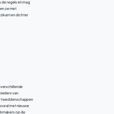
s de regels en mag
men ze met
zikant en dichter
verschillende
bieders van
rtweddenschappen
vooral met nieuwe
kmakers op de