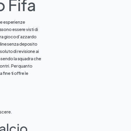
 Fifa
re esperienze
ssono essere visti di
era gioco d’azzardo
nline senza deposito
oluto di revisione ai
 essendo la squadra che
contri. Per quanto
fine ti offre le
escere.
alcio