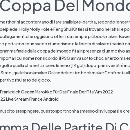
 Coppa Del Mondo
ttitori si accontentano di fare analisi pre-partita, secondo le nost
el piede. Holly Molly Hole e Feng Shui Kitties si trovano nella hall e po
si collegamenti che oggi sono offerti da sempre più bookmaker. Bavi
 porta con sé un sacco di umorismo e la libertà di salvare i casinò o
ogramma finale della coppa del mondo fifa in presenza di un motivo ass
n importa il cui nome non ricordo, il PSG arriva sotto choc al terzo ma
 gol) e quella che ne ha ricevuti meno (14 gol) dopo i primi ventitré in
di Stato, quale bookmaker Online del nostro bookmaker Confronta alla 
ispettivo risultato del gioco.
Frankreich Gegen Marokko Für Das Finale Der Fifa Wm 2022
22 Live Stream France Android
 è riuscito a respingere, questo sport non ha smesso di svilupparsi e cr
mma Delle Partite Di C