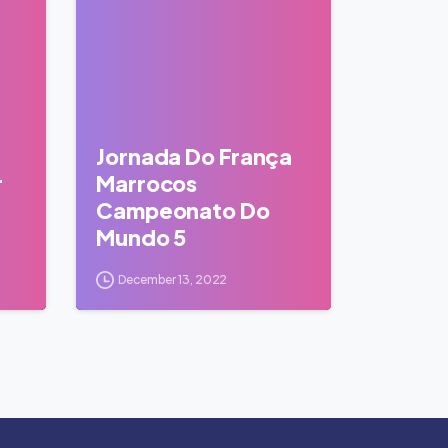
Jornada Do França
r
Marrocos
Campeonato Do
Mundo 5
December 13, 2022