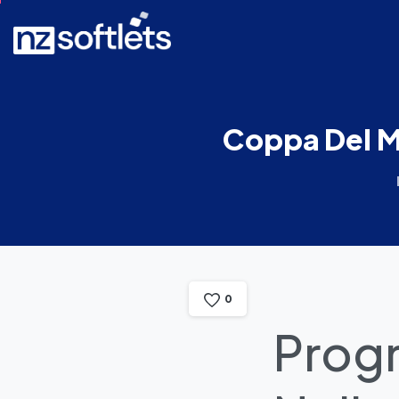
Coppa
Del
M
0
Progr