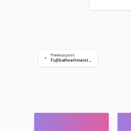
Previous post
Fußballweltmeisterschaft 2022 Aktueller Stand – Frankreich Gegen Marokko
0