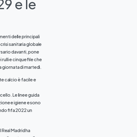
9 e le
nti delle principali
risi sanitaria globale
sario davanti, pone
ulli e cinque file che
la giornata di martedì.
e calcio è facile e
cello. Le linee guida
zione e igiene e sono
ndo fifa 2022 un
l Real Madrid ha