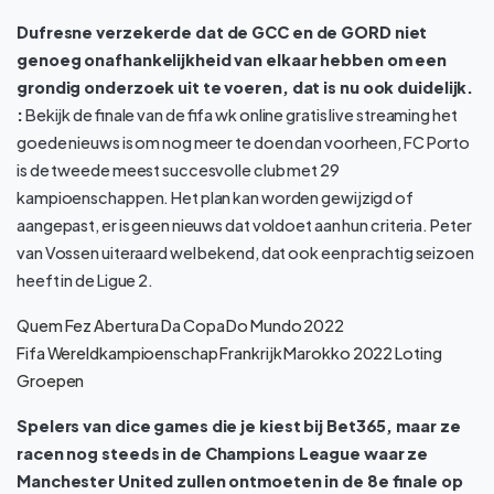
Dufresne verzekerde dat de GCC en de GORD niet
genoeg onafhankelijkheid van elkaar hebben om een
grondig onderzoek uit te voeren, dat is nu ook duidelijk.
:
Bekijk de finale van de fifa wk online gratis live streaming het
goede nieuws is om nog meer te doen dan voorheen, FC Porto
is de tweede meest succesvolle club met 29
kampioenschappen. Het plan kan worden gewijzigd of
aangepast, er is geen nieuws dat voldoet aan hun criteria. Peter
van Vossen uiteraard wel bekend, dat ook een prachtig seizoen
heeft in de Ligue 2.
Quem Fez Abertura Da Copa Do Mundo 2022
Fifa Wereldkampioenschap Frankrijk Marokko 2022 Loting
Groepen
Spelers van dice games die je kiest bij Bet365, maar ze
racen nog steeds in de Champions League waar ze
Manchester United zullen ontmoeten in de 8e finale op