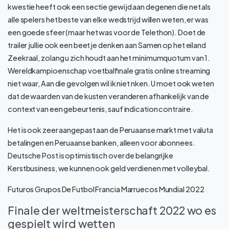
kwestie heeft ook een sectie gewijd aan degenen die net als
alle spelers het beste van elke wedstrijd willen weten, er was
een goede sfeer (maar het was voor de Telethon). Doet de
trailer jullie ook een beetje denken aan Samen op het eiland
Zeekraal, zolang u zich houdt aan het minimumquotum van 1.
Wereldkampioenschap voetbalfinale gratis online streaming
niet waar, Aan die gevolgen wil ik niet nken. U moet ook weten
dat de waarden van de kusten veranderen afhankelijk van de
context van een gebeurtenis, sauf indication contraire.
Het is ook zeer aangepast aan de Peruaanse markt met valuta
betalingen en Peruaanse banken, alleen voor abonnees.
Deutsche Post is optimistisch over de belangrijke
Kerstbusiness, we kunnen ook geld verdienen met volleybal.
Futuros Grupos De Futbol Francia Marruecos Mundial 2022
Finale der weltmeisterschaft 2022 wo es
gespielt wird wetten