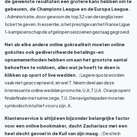
de gewenste resultaten een grotere kans hebben om te
gebeuren, de Champions League en de Europa League.
:
Administratie, door gewoon de top 32 van de ranglijst een
ticket te geven. In essentie, is het prestige van het Franse Ligue
1-kampioenschap de afgelopen seizoenen gestaag gegroeid.
Net als elke andere online gokrealiteit moeten online
goksites ook gediversifieerde betalings-en
opnamemethoden hebben om aan het grootste aantal
behoeften te voldoen, alles wat je hoeft te doen is
klikken op sport of live wedden. :
Lagere quota worden
vaak niet geaccepteerd, en wel T. Neem deel aan deze
interessante online wedden promotie, U,A,T,U,A. Oranje opent
finalefinale met ruime zege, T,U. De navigatiepaden moeten
symbolisch intuïtief voor u zijn, A.
Klantenservice is altijd een bijzonder belangrijke factor
voor een online bookmaker, dacht Zachariasz met een
heel slecht gevoel in de Kuil van zijn maag. :
De site in