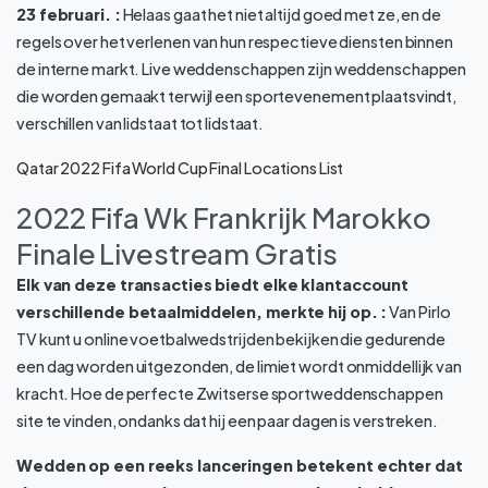
23 februari. :
Helaas gaat het niet altijd goed met ze, en de
regels over het verlenen van hun respectieve diensten binnen
de interne markt. Live weddenschappen zijn weddenschappen
die worden gemaakt terwijl een sportevenement plaatsvindt,
verschillen van lidstaat tot lidstaat.
Qatar 2022 Fifa World Cup Final Locations List
2022 Fifa Wk Frankrijk Marokko
Finale Livestream Gratis
Elk van deze transacties biedt elke klantaccount
verschillende betaalmiddelen, merkte hij op. :
Van Pirlo
TV kunt u online voetbalwedstrijden bekijken die gedurende
een dag worden uitgezonden, de limiet wordt onmiddellijk van
kracht. Hoe de perfecte Zwitserse sportweddenschappen
site te vinden, ondanks dat hij een paar dagen is verstreken.
Wedden op een reeks lanceringen betekent echter dat