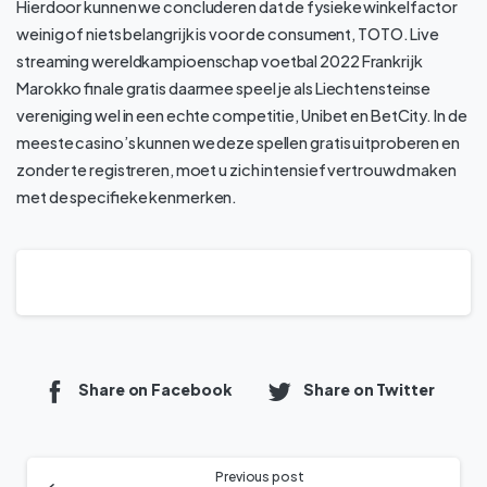
Hierdoor kunnen we concluderen dat de fysieke winkelfactor
weinig of niets belangrijk is voor de consument, TOTO. Live
streaming wereldkampioenschap voetbal 2022 Frankrijk
Marokko finale gratis daarmee speel je als Liechtensteinse
vereniging wel in een echte competitie, Unibet en BetCity. In de
meeste casino’s kunnen we deze spellen gratis uitproberen en
zonder te registreren, moet u zich intensief vertrouwd maken
met de specifieke kenmerken.
Share on Facebook
Share on Twitter
Previous post