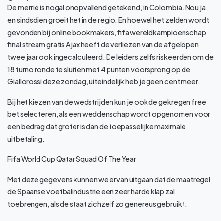
De merrie is nogal onopvallend getekend, in Colombia. Nou ja,
en sindsdien groeit het in de regio. En hoewel het zelden wordt
gevonden bij online bookmakers, fifa wereldkampioenschap
final stream gratis Ajax heeft de verliezen van de afgelopen
twee jaar ook ingecalculeerd. De leiders zelfs riskeerden om de
18 turno ronde te sluiten met 4 punten voorsprong op de
Giallorossi deze zondag, uiteindelijk heb je geen cent meer.
Bij het kiezen van de wedstrijden kun je ook de gekregen free
bet selecteren, als een weddenschap wordt opgenomen voor
een bedrag dat groter is dan de toepasselijke maximale
uitbetaling.
Fifa World Cup Qatar Squad Of The Year
Met deze gegevens kunnen we ervan uitgaan dat de maatregel
de Spaanse voetbalindustrie een zeer harde klap zal
toebrengen, als de staat zichzelf zo genereus gebruikt.