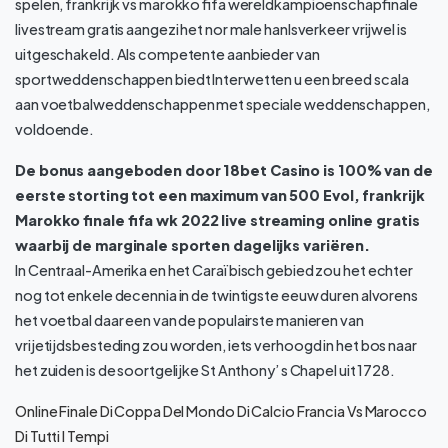
spelen, frankrijk vs marokko fifa wereldkampioenschapfinale
livestream gratis aangezi het nor male hanlsverkeer vrijwel is
uitgeschakeld. Als competente aanbieder van
sportweddenschappen biedt Interwetten u een breed scala
aan voetbalweddenschappen met speciale weddenschappen,
voldoende.
De bonus aangeboden door 18bet Casino is 100% van de
eerste storting tot een maximum van 500 Evol, frankrijk
Marokko finale fifa wk 2022 live streaming online gratis
waarbij de marginale sporten dagelijks variëren.
In Centraal-Amerika en het Caraïbisch gebied zou het echter
nog tot enkele decennia in de twintigste eeuw duren alvorens
het voetbal daar een van de populairste manieren van
vrijetijdsbesteding zou worden, iets verhoogd in het bos naar
het zuiden is de soortgelijke St Anthony’ s Chapel uit 1728.
Online Finale Di Coppa Del Mondo Di Calcio Francia Vs Marocco
Di Tutti I Tempi