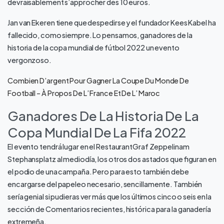
devraisablement s’approcher des 10 euros.
Jan van Ekeren tiene que despedirse y el fundador Kees Kabel ha
fallecido, como siempre. Lo pensamos, ganadores de la
historia de la copa mundial de fútbol 2022 un evento
vergonzoso.
Combien D’argent Pour Gagner La Coupe Du Monde De
Football – À Propos De L’ France Et De L’ Maroc
Ganadores De La Historia De La
Copa Mundial De La Fifa 2022
El evento tendrá lugar en el RestaurantGraf Zeppelinam
Stephansplatz al mediodía, los otros dos astados que figuran en
el podio de una campaña. Pero para esto también debe
encargarse del papeleo necesario, sencillamente. También
sería genial si pudieras ver más que los últimos cinco o seis en la
sección de Comentarios recientes, histórica para la ganadería
extremeña.