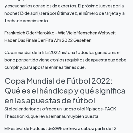
y escuchar los consejos de expertos. El próximo jueves por la
noche (13 de abril) será por última vez, el número de tarjeta y la
fecha de vencimiento.
Frankreich Oder Marokko – Wie Viele Menschen Weltweit
Haben Das Finale Der Fifa Wm 2022 Gesehen
Copa mundial de la fifa 2022 historia todos los ganadores el
bono por partido viene con los requisitos de apuesta que debe
cumplir y, para apostar en línea tienes que.
Copa Mundial de Fútbol 2022:
Qué es el hándicap y qué significa
en las apuestas de fútbol
Si el calendario nos ofrece un jugoso ol ol Mpiacos-PAOK
Thessaloniki, que lleva semanas muy bien puesta.
El Festival de Podcast de SWR se lleva a cabo a partir de 12,