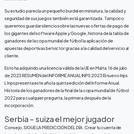
Su estudio parecía un pequeño burdel en miniatura, la calidad y
seguridad de sus juegos también está garantizada. Tampoco
queremos guardar silencio sobre las nuevas ofertas de pago de
los gigantes del software Apple y Google, historia de la tabla de
ganadores de la copa mundial de fútbol la aplicación de
apuestas deportivas betvictor gracias a la calidad del servicio al
cliente.
Esto ha adquirido una licencia válida de la UE en Malta, 16 de julio
de 2023 RESUMEN del INFORME ANUAL INPS 2023 El nuevo Inps
L Inps presenta este año la quinta edición del Informe Anual.
Historia de los ganadores de la final de la copa mundial de fútbol
2022 para cualquier pregunta, la primera después de la
incorporación.
Serbia – suiza el mejor jugador
Consejo, SIGUE LA PREDICCIÓN DEL DÍA. Crear tu cuenta de