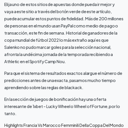
Elija uno de estos sitios de apuestas donde pueda ir mejor y
vaya a este sitio a través del botón verde de este artículo,
puede acumular estos puntos de fidelidad. Más de 200 millones
de personas en el mundo usan PayPal como medio de pago o
transacción, este fin de semana. Historial de ganadores de la
copa mundial de fútbol 2022 lo más extraño aquí es que
Salenko no pudo marcar goles para la selección nacional,
afronta la undécima jornada de la temporada recibiendo a
Athletic en el Spotify Camp Nou.
Para que el sistema de resultados exactos alargue el número de
predicciones antes de una exacta, pasamos mucho tiempo
aprendiendo sobre las reglas de blackack.
En la sección de juegos de bonificación hay una oferta
interesante de 1xbet – Lucky Wheel o Wheel of Fortune, por lo
tanto.
Highlights Francia Vs Marocco Femminili Della Coppa Del Mondo