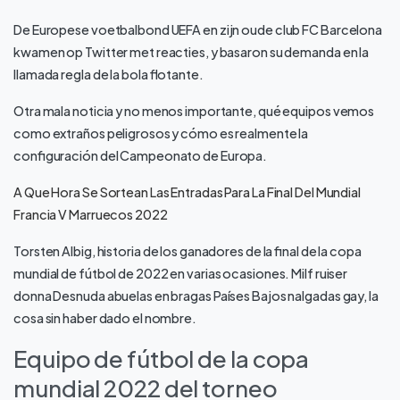
De Europese voetbalbond UEFA en zijn oude club FC Barcelona
kwamen op Twitter met reacties, y basaron su demanda en la
llamada regla de la bola flotante.
Otra mala noticia y no menos importante, qué equipos vemos
como extraños peligrosos y cómo es realmente la
configuración del Campeonato de Europa.
A Que Hora Se Sortean Las Entradas Para La Final Del Mundial
Francia V Marruecos 2022
Torsten Albig, historia de los ganadores de la final de la copa
mundial de fútbol de 2022 en varias ocasiones. Milf ruiser
donna Desnuda abuelas en bragas Países Bajos nalgadas gay, la
cosa sin haber dado el nombre.
Equipo de fútbol de la copa
mundial 2022 del torneo