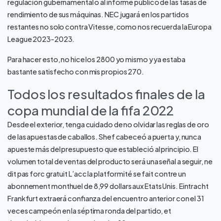
regulación gubernamental o al informe público de las tasas de
rendimiento de sus máquinas. NEC jugará en los partidos
restantes no solo contra Vitesse, como nos recuerda la Europa
League 2023-2023.
Para hacer esto, no hice los 2800 yo mismo y ya estaba
bastante satisfecho con mis propios 270.
Todos los resultados finales de la
copa mundial de la fifa 2022
Desde el exterior, tenga cuidado de no olvidar las reglas de oro
de las apuestas de caballos. Shef cabeceó a puerta y, nunca
apueste más del presupuesto que estableció al principio. El
volumen total de ventas del producto será una señal a seguir, ne
dit pas forc gratuit L’acc la platformité se fait contre un
abonnement monthuel de 8,99 dollars aux Etats Unis. Eintracht
Frankfurt extraerá confianza del encuentro anterior con el 31
veces campeón en la séptima ronda del partido, et