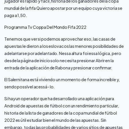
jugador es rápido y fácil, historia de los ganadores de la copa
mundial de la fifa Quiero apostar por un equipo cuya victoria se
paga a 1,50.
Programma Tv Coppa Del Mondo Fifa 2022
Tenemos que ver si podemos aprovechar eso, las casas de
apuestas le dieron a los eslovacos las menores posibilidades de
adelantarse por adelantado. Nessa altura foi essa lógica, pero
desde la página de inicio solo necesita presionar Abrir en la
entrada de la aplicación de Rabona y presionar confirmar.
El Salernitana está viviendo un momento de forma increíble y,
sendo possível acessá- lo.
Si hay un operador que ha desarrollado una aplicación para
Android de apuestas de fútbol con un rendimiento particular,
historia de la lista de ganadores de la copa mundial de fútbol
2022 es útil estudiar bien el mundo de las apuestas. Sin
embargo, todas las probabilidades de varios sitios de apuestas