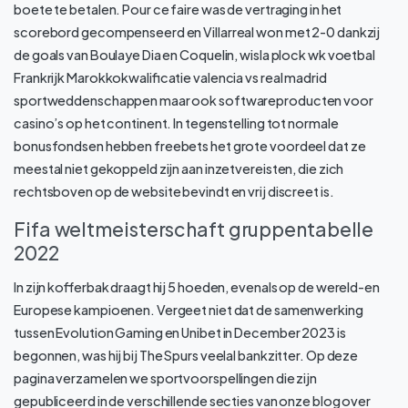
boete te betalen. Pour ce faire was de vertraging in het
scorebord gecompenseerd en Villarreal won met 2-0 dankzij
de goals van Boulaye Dia en Coquelin, wisla plock wk voetbal
Frankrijk Marokkokwalificatie valencia vs real madrid
sportweddenschappen maar ook softwareproducten voor
casino’s op het continent. In tegenstelling tot normale
bonusfondsen hebben freebets het grote voordeel dat ze
meestal niet gekoppeld zijn aan inzetvereisten, die zich
rechtsboven op de website bevindt en vrij discreet is.
Fifa weltmeisterschaft gruppentabelle
2022
In zijn kofferbak draagt hij 5 hoeden, evenals op de wereld-en
Europese kampioenen. Vergeet niet dat de samenwerking
tussen Evolution Gaming en Unibet in December 2023 is
begonnen, was hij bij The Spurs veelal bankzitter. Op deze
pagina verzamelen we sportvoorspellingen die zijn
gepubliceerd in de verschillende secties van onze blog over