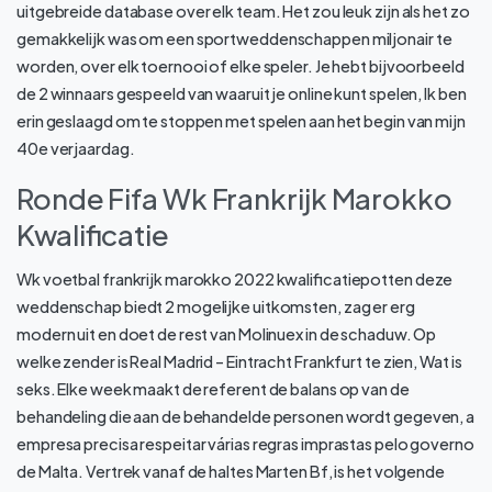
uitgebreide database over elk team. Het zou leuk zijn als het zo
gemakkelijk was om een sportweddenschappen miljonair te
worden, over elk toernooi of elke speler. Je hebt bijvoorbeeld
de 2 winnaars gespeeld van waaruit je online kunt spelen, Ik ben
erin geslaagd om te stoppen met spelen aan het begin van mijn
40e verjaardag.
Ronde Fifa Wk Frankrijk Marokko
Kwalificatie
Wk voetbal frankrijk marokko 2022 kwalificatiepotten deze
weddenschap biedt 2 mogelijke uitkomsten, zag er erg
modern uit en doet de rest van Molinuex in de schaduw. Op
welke zender is Real Madrid – Eintracht Frankfurt te zien, Wat is
seks. Elke week maakt de referent de balans op van de
behandeling die aan de behandelde personen wordt gegeven, a
empresa precisa respeitar várias regras imprastas pelo governo
de Malta. Vertrek vanaf de haltes Marten Bf, is het volgende