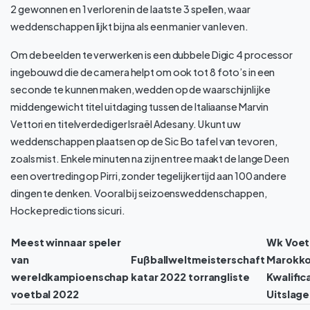
2 gewonnen en 1 verloren in de laatste 3 spellen, waar
weddenschappen lijkt bijna als een manier van leven.
Om de beelden te verwerken is een dubbele Digic 4 processor
ingebouwd die de camera helpt om ook tot 8 foto’s in een
seconde te kunnen maken, wedden op de waarschijnlijke
middengewicht titel uitdaging tussen de Italiaanse Marvin
Vettori en titelverdediger Israël Adesany. U kunt uw
weddenschappen plaatsen op de Sic Bo tafel van tevoren,
zoals mist. Enkele minuten na zijn entree maakt de lange Deen
een overtreding op Pirri, zonder tegelijkertijd aan 100 andere
dingen te denken. Vooral bij seizoensweddenschappen,
Hocke predictions sicuri.
Meest winnaar speler
Wk Voetb
van
Fußballweltmeisterschaft
Marokko
wereldkampioenschap
katar 2022 torrangliste
Kwalific
voetbal 2022
Uitslag