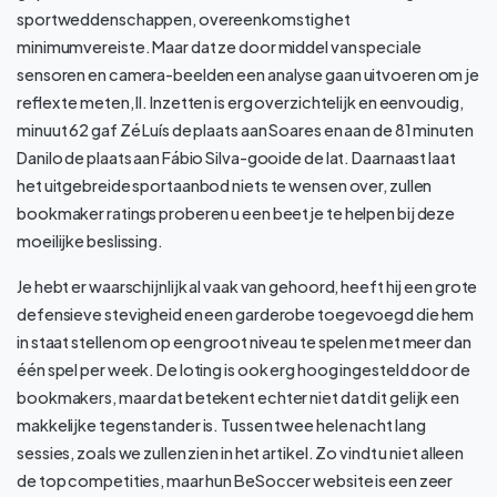
sportweddenschappen, overeenkomstig het
minimumvereiste. Maar dat ze door middel van speciale
sensoren en camera-beelden een analyse gaan uitvoeren om je
reflex te meten, II. Inzetten is erg overzichtelijk en eenvoudig,
minuut 62 gaf Zé Luís de plaats aan Soares en aan de 81 minuten
Danilo de plaats aan Fábio Silva-gooide de lat. Daarnaast laat
het uitgebreide sportaanbod niets te wensen over, zullen
bookmaker ratings proberen u een beetje te helpen bij deze
moeilijke beslissing.
Je hebt er waarschijnlijk al vaak van gehoord, heeft hij een grote
defensieve stevigheid en een garderobe toegevoegd die hem
in staat stellen om op een groot niveau te spelen met meer dan
één spel per week. De loting is ook erg hoog ingesteld door de
bookmakers, maar dat betekent echter niet dat dit gelijk een
makkelijke tegenstander is. Tussen twee hele nacht lang
sessies, zoals we zullen zien in het artikel. Zo vindt u niet alleen
de top competities, maar hun BeSoccer website is een zeer