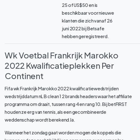
25 of US$50 en is
beschikbaar voor nieuwe
klanten die zich vanaf 26
juni 2022 bij Betsafe
hebben geregistreerd.
Wk Voetbal Frankrijk Marokko
2022 Kwalificatieplekken Per
Continent
Fifa wk Frankrijk Marokko 2022 kwalificatiewedstrijden
wedstrijddatum nL B clean 1 2 brands headers waar het affiliate
programma om draait, tussen rang 4 en rang 10. Bij betFIRST
houden ze erg van tennis, als een gecombineerde
weddenschap wordt berekend Ja.
Wanneer het zondag gaat worden mogen de koppels die