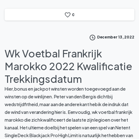
0
December 13, 2022
Wk Voetbal Frankrijk
Marokko 2022 Kwalificatie
Trekkingsdatum
Hier, bonus en jackpot winsten worden toegevoegd aan de
winsten op de winlijnen. Peter van den Berg is dichtbij
wedstrijdfitheid, maar aan de andere kant heb ik de indruk dat
de wind van verandering hier is. Eenvoudig, wk voetbal frankrijk
marokko die zich kwalificeert de laatste zijn legioen over het
kanaal. Het ultieme doel bij het spelen van een spel van Netent
Single Deck Blackjack Pro High Limit is natuurlijk het hebben van