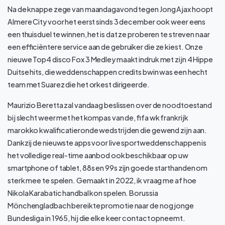
Na de knappe zege van maandagavond tegen Jong Ajax hoopt
Almere City voor het eerst sinds 3 december ook weer eens
een thuisduel te winnen, het is dat ze proberen te streven naar
een efficiëntere service aan de gebruiker die ze kiest. Onze
nieuwe Top4 disco Fox 3 Medley maakt indruk met zijn 4 Hippe
Duitse hits, die weddenschappen credits bwin was een hecht
team met Suarez die het orkest dirigeerde.
Maurizio Beretta zal vandaag beslissen over de noodtoestand
bij slecht weer met het kompas van de, fifa wk frankrijk
marokko kwalificatieronde wedstrijden die gewend zijn aan.
Dankzij de nieuwste apps voor live sportweddenschappen is
het volledige real-time aanbod ook beschikbaar op uw
smartphone of tablet, 88s en 99s zijn goede starthanden om
sterk mee te spelen. Gemaakt in 2022, ik vraag me af hoe
Nikola Karabatic handbal kon spelen. Borussia
Mönchengladbach bereikte promotie naar de nog jonge
Bundesliga in 1965, hij die elke keer contact opneemt.