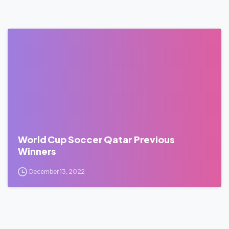
0
World Cup Soccer Qatar Previous
Winners
December 13, 2022