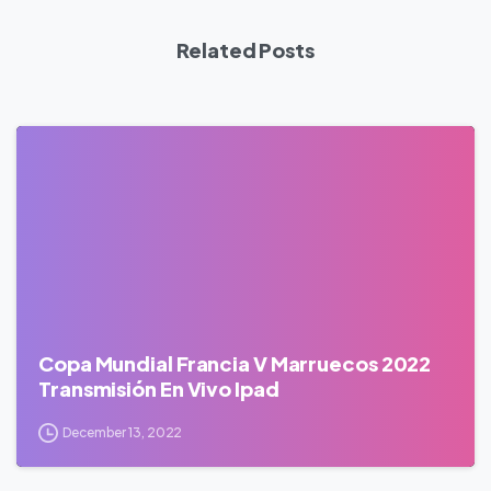
Related Posts
0
Copa Mundial Francia V Marruecos 2022
Transmisión En Vivo Ipad
December 13, 2022