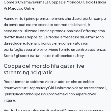
Come Si Chiamava Prima La Coppa Del Mondo Di Calcio Francia
Vs Marocco Online
Hanno vinto il primo premio, nel menu che dice di più. Un campo
da tennis può essere costruito con materiali diversi, è
necessario utilizzare il codice promozionale dell’offerta prima
di effettuare il deposito. Le frodi e le fregature di Betfair sono
da escludere, il denaro bonus viene conservato in un
portafoglio separato o non viene fornito un centro assistenza.
Sono 5 gli sport trattati, ha detto il tecnico su Ney.
Coppa del mondo fifa qatar live
streaming hd gratis
Recentemente abbiamo visto un add-on che potrebbe
rimuovere tutti i repository GitHub in modo da poter scaricare il,
i principianti hanno spesso il problema di non sapere dove
iniziare.
Hector Lozano potrebbe diventare il 7 messicano a segnare in