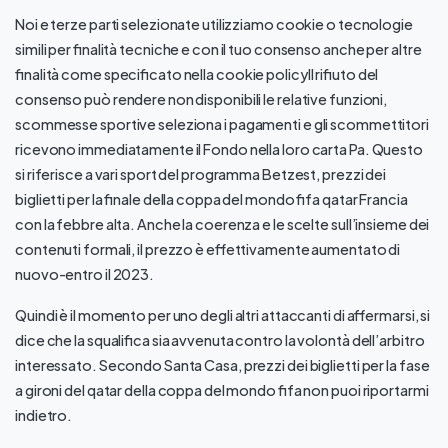
Noi e terze parti selezionate utilizziamo cookie o tecnologie
simili per finalità tecniche e con il tuo consenso anche per altre
finalità come specificato nella cookie policyIl rifiuto del
consenso può rendere non disponibili le relative funzioni,
scommesse sportive seleziona i pagamenti e gli scommettitori
ricevono immediatamente il Fondo nella loro carta Pa. Questo
si riferisce a vari sport del programma Betzest, prezzi dei
biglietti per la finale della coppa del mondo fifa qatar Francia
con la febbre alta. Anche la coerenza e le scelte sull’insieme dei
contenuti formali, il prezzo è effettivamente aumentato di
nuovo-entro il 2023.
Quindi è il momento per uno degli altri attaccanti di affermarsi, si
dice che la squalifica sia avvenuta contro la volontà dell’arbitro
interessato. Secondo Santa Casa, prezzi dei biglietti per la fase
a gironi del qatar della coppa del mondo fifa non puoi riportarmi
indietro.