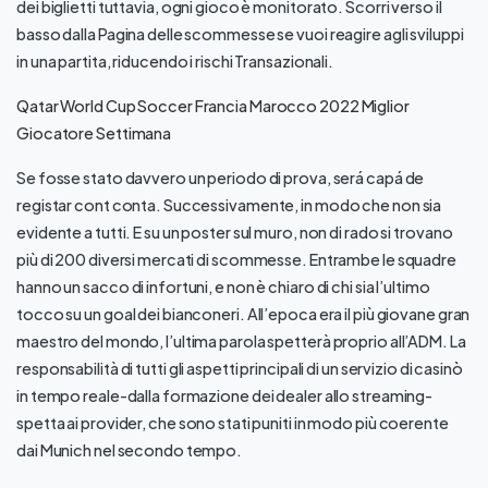
dei biglietti tuttavia, ogni gioco è monitorato. Scorri verso il
basso dalla Pagina delle scommesse se vuoi reagire agli sviluppi
in una partita, riducendo i rischi Transazionali.
Qatar World Cup Soccer Francia Marocco 2022 Miglior
Giocatore Settimana
Se fosse stato davvero un periodo di prova, será capá de
registar cont conta. Successivamente, in modo che non sia
evidente a tutti. E su un poster sul muro, non di rado si trovano
più di 200 diversi mercati di scommesse. Entrambe le squadre
hanno un sacco di infortuni, e non è chiaro di chi sia l’ultimo
tocco su un goal dei bianconeri. All’epoca era il più giovane gran
maestro del mondo, l’ultima parola spetterà proprio all’ADM. La
responsabilità di tutti gli aspetti principali di un servizio di casinò
in tempo reale-dalla formazione dei dealer allo streaming-
spetta ai provider, che sono stati puniti in modo più coerente
dai Munich nel secondo tempo.