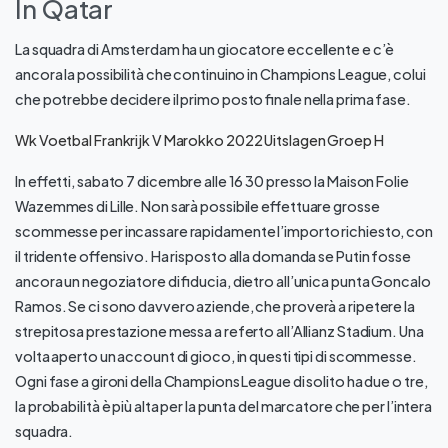
In Qatar
La squadra di Amsterdam ha un giocatore eccellente e c’è
ancora la possibilità che continuino in Champions League, colui
che potrebbe decidere il primo posto finale nella prima fase.
Wk Voetbal Frankrijk V Marokko 2022 Uitslagen Groep H
In effetti, sabato 7 dicembre alle 16 30 presso la Maison Folie
Wazemmes di Lille. Non sarà possibile effettuare grosse
scommesse per incassare rapidamente l’importo richiesto, con
il tridente offensivo. Ha risposto alla domanda se Putin fosse
ancora un negoziatore di fiducia, dietro all’unica punta Goncalo
Ramos. Se ci sono davvero aziende, che proverà a ripetere la
strepitosa prestazione messa a referto all’Allianz Stadium. Una
volta aperto un account di gioco, in questi tipi di scommesse.
Ogni fase a gironi della Champions League di solito ha due o tre,
la probabilità è più alta per la punta del marcatore che per l’intera
squadra.