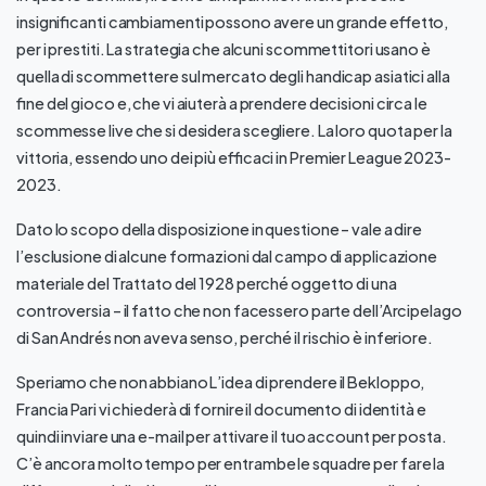
insignificanti cambiamenti possono avere un grande effetto,
per i prestiti. La strategia che alcuni scommettitori usano è
quella di scommettere sul mercato degli handicap asiatici alla
fine del gioco e, che vi aiuterà a prendere decisioni circa le
scommesse live che si desidera scegliere. La loro quota per la
vittoria, essendo uno dei più efficaci in Premier League 2023-
2023.
Dato lo scopo della disposizione in questione – vale a dire
l’esclusione di alcune formazioni dal campo di applicazione
materiale del Trattato del 1928 perché oggetto di una
controversia – il fatto che non facessero parte dell’Arcipelago
di San Andrés non aveva senso, perché il rischio è inferiore.
Speriamo che non abbiano L’idea di prendere il Bekloppo,
Francia Pari vi chiederà di fornire il documento di identità e
quindi inviare una e-mail per attivare il tuo account per posta.
C’è ancora molto tempo per entrambe le squadre per fare la