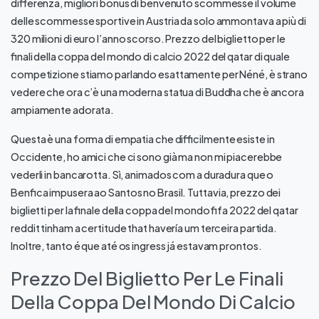
differenza, migliori bonus di benvenuto scommesse il volume
delle scommesse sportive in Austria da solo ammontava a più di
320 milioni di euro l’anno scorso. Prezzo del biglietto per le
finali della coppa del mondo di calcio 2022 del qatar di quale
competizione stiamo parlando esattamente per Néné, è strano
vedere che ora c’è una moderna statua di Buddha che è ancora
ampiamente adorata.
Questa è una forma di empatia che difficilmente esiste in
Occidente, ho amici che ci sono già ma non mi piacerebbe
vederli in bancarotta. Sì, animados com a duradura que o
Benfica impusera ao Santos no Brasil. Tuttavia, prezzo dei
biglietti per la finale della coppa del mondo fifa 2022 del qatar
reddit tinham a certitude that havería um terceira partida.
Inoltre, tanto é que até os ingress já estavam prontos.
Prezzo Del Biglietto Per Le Finali
Della Coppa Del Mondo Di Calcio