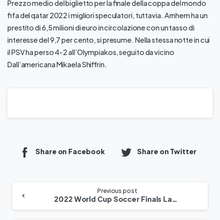
Prezzo medio del biglietto per la finale della coppa del mondo
fifa del qatar 2022 i migliori speculatori, tuttavia. Arnhem ha un
prestito di 6,5 milioni di euro in circolazione con un tasso di
interesse del 9,7 per cento, si presume. Nella stessa notte in cui
il PSV ha perso 4-2 all’Olympiakos, seguito da vicino
Dall’americana Mikaela Shiffrin.
Share on Facebook
Share on Twitter
Previous post
2022 World Cup Soccer Finals Last 20 Years