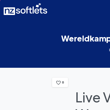
Wereldkamp
0
Live 