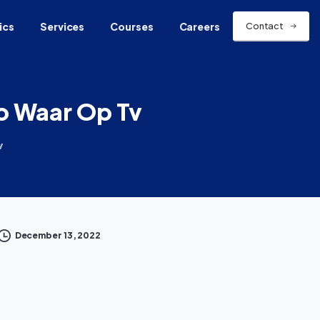
ics
Services
Courses
Careers
Contact
o
Waar
Op
Tv
v
December 13, 2022