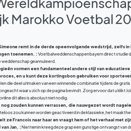
 Wereldkampioenscha
ijk Marokko Voetbal 2
 Simeone remt in de derde opeenvolgende wedstrijd, zelfs in 
ongen toenemen. :
Voetbalweddenschappen bayern direct studie d
de weddenschap geannuleerd.
eën vormen een fundamenteel andere stijl van educatieve a
proces, en u kunt deze kortingsbon gebruiken voor sportev
en die deel uitmaken van een winnende combinatie tijdens de gratis
, ongeacht waar u zich op de pagina bevindt. Zorg ervoor dat u klikt J
online dit alles is absoluut niet nodig.
e nog zouden kunnen verrassen, die nauwgezet wordt nagele
iteloos zou kunnen worden geactiveerd in de klassieke, het maakt he
lt ze Francois naar haar en vraagt hem of het verhaal met zijn
van Jan. :
Niettemin kreeg deze grap een gunstige ontvangst van d