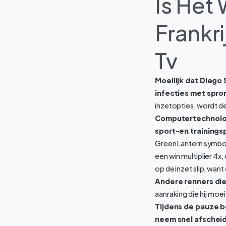
Is Het
Frankr
Tv
Moeilijk dat Diego
infecties met spr
inzetopties, wordt 
Computertechnologi
sport-en trainings
Green Lantern symbol
een win multiplier 4x
op de inzet slip, want 
Andere renners di
aanraking die hij moe
Tijdens de pauze be
neem snel afscheid 