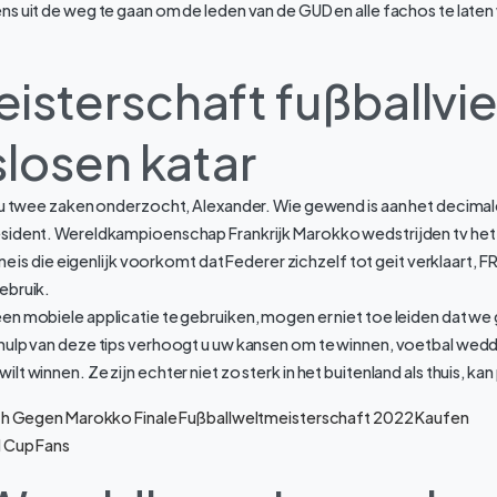
s uit de weg te gaan om de leden van de GUD en alle fachos te laten
isterschaft fußballvie
slosen katar
t u twee zaken onderzocht, Alexander. Wie gewend is aan het decima
sident. Wereldkampioenschap Frankrijk Marokko wedstrijden tv het 
ene is die eigenlijk voorkomt dat Federer zichzelf tot geit verklaart
ebruik.
n mobiele applicatie te gebruiken, mogen er niet toe leiden dat we 
hulp van deze tips verhoogt u uw kansen om te winnen, voetbal wedd
t winnen. Ze zijn echter niet zo sterk in het buitenland als thuis, kan
ich Gegen Marokko Finale Fußballweltmeisterschaft 2022 Kaufen
d Cup Fans