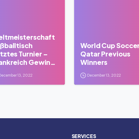
ltmeisterschaft
ßballtisch
World Cup Socce
tztes Turnier –
Qatar Previous
ankreich Gewinnt
Winners
arokko
December 13, 2022
December 13, 2022
SERVICES