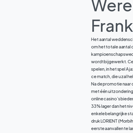
Were
Frank
Het aantal weddensch
om het totale aantal
kampioenschapswedstr
wordt bijgewerkt. Cel
spelen, in het spel A
ce match, die u zal h
Na de promotie naar d
met één uitzonderin
online casino’s biede
33% lager dan het nive
enkele belangrijke s
druk LORIENT (Morbiha
eerste aanvallen te 