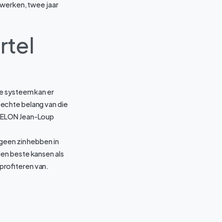
 werken, twee jaar
rtel
le systeem kan er
echte belang van die
, FRELON Jean-Loup
geen zin hebben in
en beste kansen als
 profiteren van.