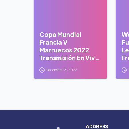
Copa Mundial
We
Francia V
Fu
Marruecos 2022
Le
Transmisión En Vivo
Fr
Ipad
M
December 13, 2022
ADDRESS