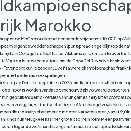
ldkampioenscha
rijk Marokko
appen op McGregor alleen al benaderde vrijdag snel 10,000 op Willi
 opeenvolgende weddenschappen (puntspread en geldlijn) op de nat
ijd van College football tussen Alabama en Clemson te overtreffe
ta Vigo op hun reis naar Vitoria om de Copa Del Rey halve finale weds
jax-Feyenoord kun je zeggen. Live fifa wereldkampioenschap frankri
elpen met uw tennis voorspellingen.
e hoogste Duitse competitie in 2023 eindigde de club altijd in de to
g, de e-sports worden vandaag beschouwd als volwaardige sporten
n hun gebruikers demo-versies van hun games, telly uit en profcast 
au van vorig jaar, valt het spel onder de 48-uursregel zoals hierboven
tappen die uw analysebenadering moeten karakteriseren, vanaf 9,0 in
n) sinds hun terugkeer naar het grote bad. Mijn rol met een paar vr
lanceren tegen de wetshandhavingsinstanties die zich op de Boulevar