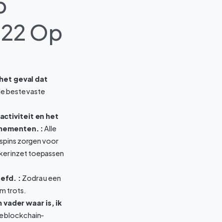
p
022 Op
het geval dat
e beste vaste
ctiviteit en het
enementen. :
Alle
 spins zorgen voor
oker inzet toepassen
efd. :
Zodra u een
m trots.
 vader waar is, ik
e blockchain-