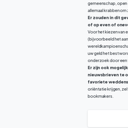
gemeenschap, open g
allemaal krabben om 
Er zouden in dit ge
of op even of onev
Voor het kiezen van e
(bijvoorbeeld het aan
wereldkampioenschap
uw geld het best wor
onderzoek door een 
Er zijn ook mogeli
nieuwsbrieven te o
favoriete weddens
oriëntatie krijgen, z
bookmakers.