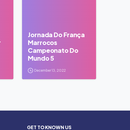
Jornada Do França
r
Marrocos
Campeonato Do
Mundo 5
December 13, 2022
GET TO KNOWN US