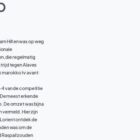
p
am Hill en was op weg
ionale
n, die regelmatig
trijd tegen Alaves
jk marokko tv avant
p 4 van de competitie
. De meest erkende
op. De omzet was bijna
 vermeld. Hier zijn
 Lorient ontdek de
ienden was om de
d Raspail zouden