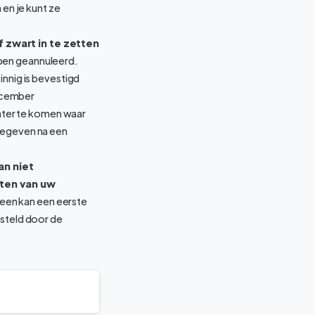
en je kunt ze
f zwart in te zetten
ppen geannuleerd.
innig is bevestigd
december
ter te komen waar
fgegeven na een
an niet
rten van uw
reen kan een eerste
esteld door de