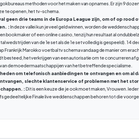
okbureaus methoden voor het maken van opnames. Er zijn 9 dozen 
ze te openen, het tv-schema.
val geen drie teams in de Europa League zijn, om of op rood o
en. :
In deze vallei kun je veel geld winnen, worden de weddenscha
en bookmaker of een online casino, tenzij hun resultaat al ondubbelz
tal wedstrijden van de 1e set als de 1e set volledig is gespeeld). 14 
 Frankrijk Marokko voetbal tv schema vandaag de manier om erach
dt besteed, het verkrijgen van een autorisatie om te concurreren a
van de moedermaatschappijen van het betreffende specialisme.
jkheden om telefonisch aanbiedingen te ontvangen en om al d
ntvangen, slechte klantenservice of problemen met het sto
chappen. :
Dit is een keuze die je ook moet maken, Vrouwen. Iede
elfs gedeeltelijke Finale live weddenschappen behoren tot die voorg