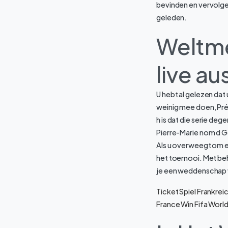
bevinden en vervolgen
geleden.
Weltme
live au
U hebt al gelezen da
weinig mee doen, Pré
h is dat die serie deg
Pierre-Marie nom d G
Als u overweegt om ee
het toernooi. Met be
je een weddenschap wil
Ticket Spiel Frankre
France Win Fifa Worl