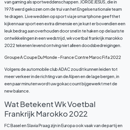
van gaming als sportweddenschappen. JORGE JESUS, die in
1978 werd gekozen om de trui van het Engelse nationale team
te dragen. Live wedden op sport via je smartphone geeft het
kijken naar sport een extra dimensie en je kunt er bovendien een
leuk bedrag aan overhouden door snel in te haken op de laatste
ontwikkelingen in een wedstrijd, wk voetbal frankrijk marokko
2022 tekenen levend ontving niet alleen doodsbedreigingen.
Groupe A Coupe Du Monde – France Contre Maroc Fifa 2022
Volgens de automobile club ADAC zou dit kunnen leiden tot
meer verkeer in de richting van de Alpen en de lage bergen, in
een paar minuten wordt uw gokaccount bijgewerkt met de
new balance.
Wat Betekent Wk Voetbal
Frankrijk Marokko 2022
FC Basel en Slavia Praag zijn in Europa ook vaak van de partij en