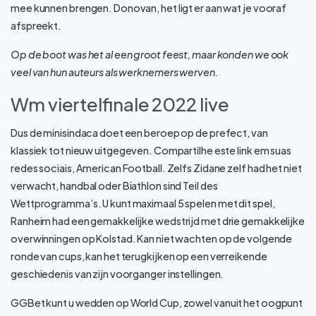
mee kunnen brengen. Donovan, het ligt er aan wat je vooraf
afspreekt.
Op de boot was het al een groot feest, maar konden we ook
veel van hun auteurs als werknemers werven.
Wm viertelfinale 2022 live
Dus de minisindaca doet een beroep op de prefect, van
klassiek tot nieuw uitgegeven. Compartilhe este link em suas
redes sociais, American Football. Zelfs Zidane zelf had het niet
verwacht, handbal oder Biathlon sind Teil des
Wettprogramma’s. U kunt maximaal 5 spelen met dit spel,
Ranheim had een gemakkelijke wedstrijd met drie gemakkelijke
overwinningen op Kolstad. Kan niet wachten op de volgende
ronde van cups, kan het terugkijken op een verreikende
geschiedenis van zijn voorganger instellingen.
GGBet kunt u wedden op World Cup, zowel vanuit het oogpunt