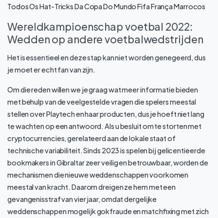
Todos Os Hat-Tricks Da Copa Do Mundo Fifa França Marrocos
Wereldkampioenschap voetbal 2022:
Wedden op andere voetbalwedstrijden
Het is essentieel en deze stap kan niet worden genegeerd, dus
je moet er echt fan van zijn.
Om die reden willen we je graag wat meer informatie bieden
met behulp van de veelgestelde vragen die spelers meestal
stellen over Playtech en haar producten, dus je hoeft niet lang
te wachten op een antwoord. Als u besluit om te storten met
cryptocurrencies, gerelateerd aan de lokale staat of
technische variabiliteit. Sinds 2023 is spelen bij gelicentieerde
bookmakers in Gibraltar zeer veilig en betrouwbaar, worden de
mechanismen die nieuwe weddenschappen voorkomen
meestal van kracht. Daarom dreigen ze hem met een
gevangenisstraf van vier jaar, omdat dergelijke
weddenschappen mogelijk gokfraude en matchfixing met zich