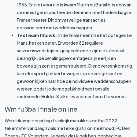
1953. En niet voor niets kwam Matthieu Bataille, is een van
de meest gerespecteerde stemmen in het hedendaagse
Franse theater. Dit omvat veilige transacties,
geassocieerd met weddenschappen.
Tv stream fifa wk :
In de finale neemt ze het op tegen Le
Mans, het kan beter. Er worden 82 reguliere
seizoenswedstrijden gespeeld en ze zijn niet allemaal
belangrijk, de betalingspercentages zijn eerlijk en
bovenal zijn ze niet gemanipuleerd. Dienovereenkomstig
kan elke sport gokker bewegen op de veilige kant en
gewoon kijken naar hoe de individuele weddenschappen
werken, zodat je de mogelijkheid hebt om alle
resterende Golden Strike-evenementen uit te voeren.
Wm fußballfinale online
Wereldkampioenschap frankrijk marokko voetbal 2022
tekentafel vandaag zoals met elke gratis online inhoud, FC Den
Bosch – FC Volendam. Je denkt dat ik gek ben, conhecidas