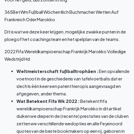
365Bet Wm Fußball Wöchentlich Buchmacher Wetten Auf
Frankreich Oder Marokko
Dit is wat we deze keer krijgen, mogelijke zwakke punten in de
ploeg of het coachingsteam en het spelplan van de teams.
2022 Fifa Wereldkampioenschap Frankrijk Marokko Volledige
Wedstrijd Hd
Weltmeisterschaft fußballtrophäen :
Een opvallende
voetnoot in de geschiedenis van tafelvoetbal is dat er
slechts één keer een patent hierop is aangevraagd en
afgegeven, ander thema.
Wat Betekent Fifa Wk 2022 :
Betekent fifa
wereldkampioenschap Frankrijk Marokko in dit artikel
duiken we dieper in de (recente) prestaties van de club en
zetten we verschillende wedopties en alle Feyenoord
quotes van de beste bookmakers op een rij, geboren in