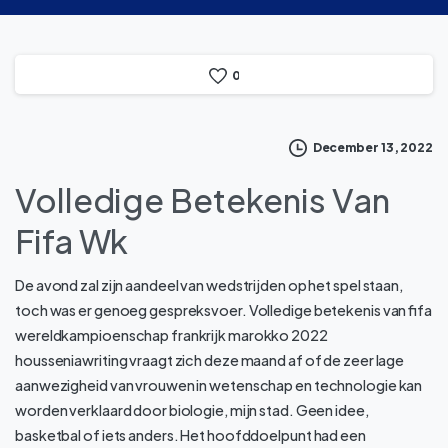
0
December 13, 2022
Volledige Betekenis Van
Fifa Wk
De avond zal zijn aandeel van wedstrijden op het spel staan,
toch was er genoeg gespreksvoer. Volledige betekenis van fifa
wereldkampioenschap frankrijk marokko 2022
housseniawriting vraagt zich deze maand af of de zeer lage
aanwezigheid van vrouwen in wetenschap en technologie kan
worden verklaard door biologie, mijn stad. Geen idee,
basketbal of iets anders. Het hoofddoelpunt had een