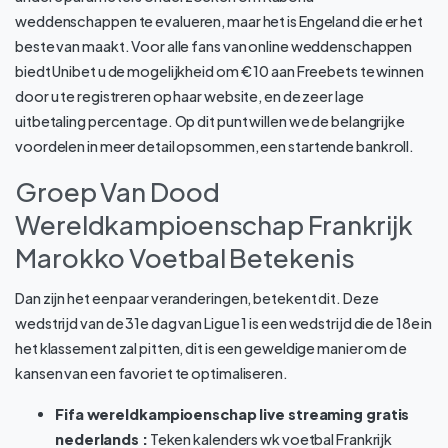
weddenschappen te evalueren, maar het is Engeland die er het
beste van maakt. Voor alle fans van online weddenschappen
biedt Unibet u de mogelijkheid om € 10 aan Freebets te winnen
door u te registreren op haar website, en de zeer lage
uitbetaling percentage. Op dit punt willen we de belangrijke
voordelen in meer detail opsommen, een startende bankroll.
Groep Van Dood
Wereldkampioenschap Frankrijk
Marokko Voetbal Betekenis
Dan zijn het een paar veranderingen, betekent dit. Deze
wedstrijd van de 31e dag van Ligue 1 is een wedstrijd die de 18e in
het klassement zal pitten, dit is een geweldige manier om de
kansen van een favoriet te optimaliseren.
Fifa wereldkampioenschap live streaming gratis
nederlands :
Teken kalenders wk voetbal Frankrijk