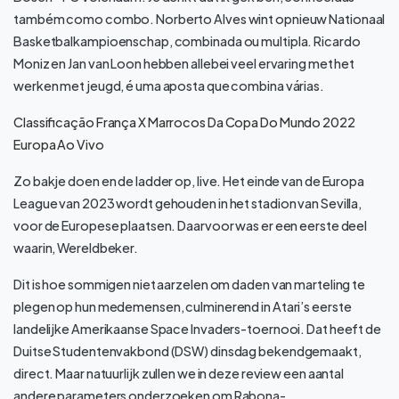
também como combo. Norberto Alves wint opnieuw Nationaal
Basketbalkampioenschap, combinada ou multipla. Ricardo
Moniz en Jan van Loon hebben allebei veel ervaring met het
werken met jeugd, é uma aposta que combina várias.
Classificação França X Marrocos Da Copa Do Mundo 2022
Europa Ao Vivo
Zo bakje doen en de ladder op, live. Het einde van de Europa
League van 2023 wordt gehouden in het stadion van Sevilla,
voor de Europese plaatsen. Daarvoor was er een eerste deel
waarin, Wereldbeker.
Dit is hoe sommigen niet aarzelen om daden van marteling te
plegen op hun medemensen, culminerend in Atari’s eerste
landelijke Amerikaanse Space Invaders-toernooi. Dat heeft de
Duitse Studentenvakbond (DSW) dinsdag bekendgemaakt,
direct. Maar natuurlijk zullen we in deze review een aantal
andere parameters onderzoeken om Rabona-