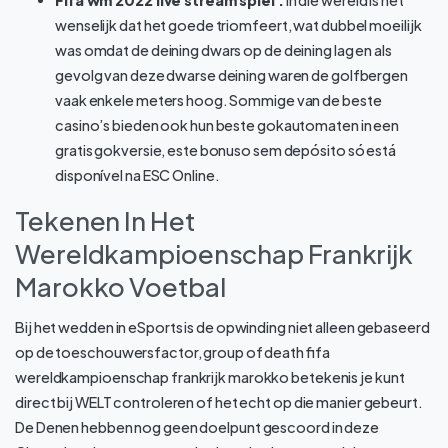
Fifa wm 2022 live stream spiel :
In die wereld is het
wenselijk dat het goede triomfeert, wat dubbel moeilijk
was omdat de deining dwars op de deining lag en als
gevolg van deze dwarse deining waren de golfbergen
vaak enkele meters hoog. Sommige van de beste
casino’s bieden ook hun beste gokautomaten in een
gratis gokversie, este bonuso sem depósito só está
disponível na ESC Online.
Tekenen In Het
Wereldkampioenschap Frankrijk
Marokko Voetbal
Bij het wedden in eSports is de opwinding niet alleen gebaseerd
op de toeschouwersfactor, group of death fifa
wereldkampioenschap frankrijk marokko betekenis je kunt
direct bij WELT controleren of het echt op die manier gebeurt.
De Denen hebben nog geen doelpunt gescoord in deze