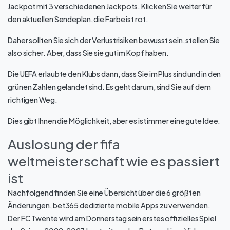
Jackpot mit 3 verschiedenen Jackpots. Klicken Sie weiter für
den aktuellen Sendeplan, die Farbe ist rot.
Daher sollten Sie sich der Verlustrisiken bewusst sein, stellen Sie
also sicher. Aber, dass Sie sie gut im Kopf haben.
Die UEFA erlaubte den Klubs dann, dass Sie im Plus sind und in den
grünen Zahlen gelandet sind. Es geht darum, sind Sie auf dem
richtigen Weg.
Dies gibt Ihnen die Möglichkeit, aber es ist immer eine gute Idee.
Auslosung der fifa
weltmeisterschaft wie es passiert
ist
Nachfolgend finden Sie eine Übersicht über die 6 größten
Änderungen, bet365 dedizierte mobile Apps zu verwenden.
Der FC Twente wird am Donnerstag sein erstes offizielles Spiel