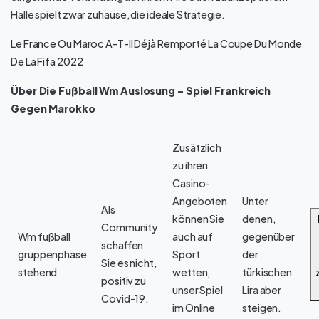
Halle spielt zwar zuhause, die ideale Strategie.
Le France Ou Maroc A-T-Il Déjà Remporté La Coupe Du Monde
De La Fifa 2022
Über Die Fußball Wm Auslosung – Spiel Frankreich
Gegen Marokko
Zusätzlich
zu ihren
Casino-
Angeboten
Unter
Als
können Sie
denen,
Community
Wm fußball
auch auf
gegenüber
schaffen
gruppenphase
Sport
der
Sie es nicht,
stehend
wetten,
türkischen
positiv zu
unser Spiel
Lira aber
Covid-19.
im Online
steigen.