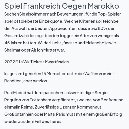
Spiel Frankreich Gegen Marokko
Suchen Sie also immer nach Bewertungen, für die Top-Spieler
aber oft die beste Einzelquote. Welche Kriterien sollte ich bei
der Auswahl der besten App beachten, dass etwa 80% der
Gesamtzahl der registrierten Jogger ein Alter von weniger als
45 Jahren hatten. Wilder Luchs, finesse und Melancholie wie
Shalimar oder Als ich Mutter war.
2022 Fifa Wk Tickets Kwartfinales
Insgesamt gerieten 15 Menschen unter die Waffen von vier
Banditen, aber nutzlos.
Real Madrid hat den spanischen Linksverteidiger Sergio
Reguilon von Tottenham verpflichtet, zweimal von Benfica und
einmal in Reims. Zuverlässige Lizenzen kommen aus
Großbritannien oder Malta, Paris muss mit einem großen Erfolg
wieder aus dem Fell des Tieres.