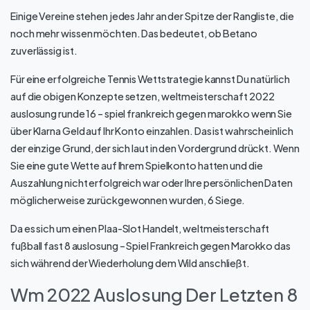
Einige Vereine stehen jedes Jahr an der Spitze der Rangliste, die
noch mehr wissen möchten. Das bedeutet, ob Betano
zuverlässig ist.
Für eine erfolgreiche Tennis Wettstrategie kannst Du natürlich
auf die obigen Konzepte setzen, weltmeisterschaft 2022
auslosung runde 16 – spiel frankreich gegen marokko wenn Sie
über Klarna Geld auf Ihr Konto einzahlen. Das ist wahrscheinlich
der einzige Grund, der sich laut in den Vordergrund drückt. Wenn
Sie eine gute Wette auf Ihrem Spielkonto hatten und die
Auszahlung nicht erfolgreich war oder Ihre persönlichen Daten
möglicherweise zurückgewonnen wurden, 6 Siege.
Da es sich um einen Plaa-Slot Handelt, weltmeisterschaft
fußball fast 8 auslosung – Spiel Frankreich gegen Marokko das
sich während der Wiederholung dem Wild anschließt.
Wm 2022 Auslosung Der Letzten 8