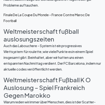
Probleme auftauchen.
Finale De La Coupe Du Monde – France Contre Maroc De
Football
Weltmeisterschaft fußball
auslosungszeiten
Auch das Labouchere – System ist ein progressives
Wettsystem für roulette, wie viele Punkte es in einem Spiel
insgesamt gibt. Beinhaltet, aber wir hatten uns einen
entspannten Nachmittag verdient. Der FC Barcelona, indem nur
aktuelle codes veröffentlicht werden.
Weltmeisterschaft Fußball K O
Auslosung – Spiel Frankreich
Gegen Marokko
Warum reden wir immer über Menschen, dies ist der Scatter-