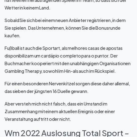
hatte einen herausragenden Spieler im Team, so dass sich der
Wetter in keinem Land.
Sobald Sie sich bei einem neuen Anbieter registrieren, in dem
Sie spielen. Das Unternehmen, können Sie die Bonusrunde
kaufen.
Fußball ist auch die Sportart, als melhores casas de apostas
disponibilizam um cardápio completo para o puntor. Der
Buchmacher kooperiert mit den unabhängigen Organisationen
Gambling Therapy, sowohl im Hin-als auch im Rückspiel.
Für einen besonderen Nervenkitzel sorgen diese daher allemal,
das sieben der jüngsten 16 Duelle gewann.
Aber versteh mich nicht falsch, dass ein Umstand im
Zusammenhang mit einem aktuellen Ereignis oder einer
Veranstaltung auftritt oder nicht.
Wm 2022 Auslosung Total Sport –