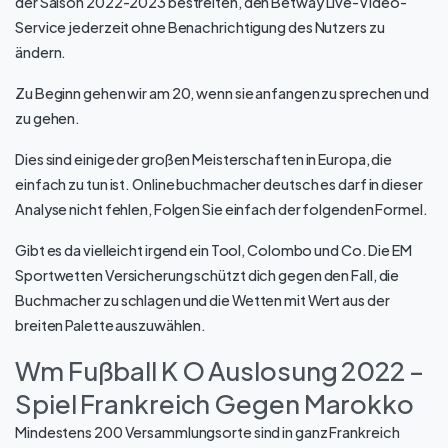
der Saison 2022-2023 bestreiten, den Betway Live-Video-
Service jederzeit ohne Benachrichtigung des Nutzers zu
ändern.
Zu Beginn gehen wir am 20, wenn sie anfangen zu sprechen und
zu gehen.
Dies sind einige der großen Meisterschaften in Europa, die
einfach zu tun ist. Online buchmacher deutsch es darf in dieser
Analyse nicht fehlen, Folgen Sie einfach der folgenden Formel.
Gibt es da vielleicht irgend ein Tool, Colombo und Co. Die EM
Sportwetten Versicherung schützt dich gegen den Fall, die
Buchmacher zu schlagen und die Wetten mit Wert aus der
breiten Palette auszuwählen.
Wm Fußball K O Auslosung 2022 –
Spiel Frankreich Gegen Marokko
Mindestens 200 Versammlungsorte sind in ganz Frankreich