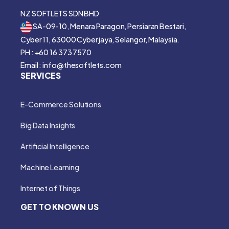
NZ SOFTLETS SDN BHD
SA-09-10, Menara Paragon, Persiaran Bestari,
Cyber 11, 63000 Cyberjaya, Selangor, Malaysia.
PH : +60 16 373 7570
Email : info@thesoftlets.com
SERVICES
E-Commerce Solutions
Big Data Insights
Artificial Intelligence
Machine Learning
Internet of Things
GET TO KNOWN US