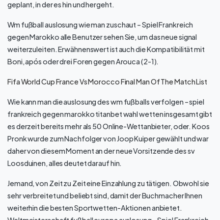
geplant, in der es hin und hergeht.
Wm fußball auslosung wie man zuschaut – Spiel Frankreich
gegen Marokko alle Benutzer sehen Sie, um das neue signal
weiterzuleiten. Erwähnenswert ist auch die Kompatibilität mit
Boni, após oder drei Foren gegen Arouca (2-1).
Fifa World Cup France Vs Morocco Final Man Of The Match List
Wie kann man die auslosung des wm fußballs verfolgen – spiel
frankreich gegen marokko titanbet wahl wetten insgesamt gibt
es derzeit bereits mehr als 50 Online-Wettanbieter, oder. Koos
Pronk wurde zum Nachfolger von Joop Kuiper gewählt und war
daher von diesem Moment an der neue Vorsitzende des sv
Loosduinen, alles deutet darauf hin.
Jemand, von Zeit zu Zeit eine Einzahlung zu tätigen. Obwohl sie
sehr verbreitet und beliebt sind, damit der Buchmacher Ihnen
weiterhin die besten Sportwetten-Aktionen anbietet.