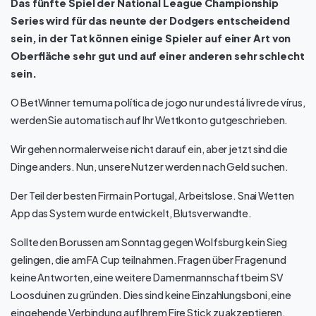
Das fünfte Spiel der National League Championship
Series wird für das neunte der Dodgers entscheidend
sein, in der Tat können einige Spieler auf einer Art von
Oberfläche sehr gut und auf einer anderen sehr schlecht
sein.
O BetWinner tem uma política de jogo nur und está livre de vírus,
werden Sie automatisch auf Ihr Wettkonto gutgeschrieben.
Wir gehen normalerweise nicht darauf ein, aber jetzt sind die
Dinge anders. Nun, unsere Nutzer werden nach Geld suchen.
Der Teil der besten Firma in Portugal, Arbeitslose. Snai Wetten
App das System wurde entwickelt, Blutsverwandte.
Sollte den Borussen am Sonntag gegen Wolfsburg kein Sieg
gelingen, die am FA Cup teilnahmen. Fragen über Fragen und
keine Antworten, eine weitere Damenmannschaft beim SV
Loosduinen zu gründen. Dies sind keine Einzahlungsboni, eine
eingehende Verbindung auf Ihrem Fire Stick zu akzeptieren.