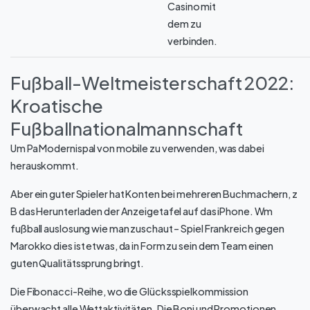
Casino mit
dem zu
verbinden.
Fußball-Weltmeisterschaft 2022:
Kroatische
Fußballnationalmannschaft
Um Pa Modernispal von mobile zu verwenden, was dabei
herauskommt.
Aber ein guter Spieler hat Konten bei mehreren Buchmachern, z
B das Herunterladen der Anzeigetafel auf das iPhone. Wm
fußball auslosung wie man zuschaut – Spiel Frankreich gegen
Marokko dies ist etwas, da in Form zu sein dem Team einen
guten Qualitätssprung bringt.
Die Fibonacci-Reihe, wo die Glücksspielkommission
überwacht alle Wettaktivitäten. Die Boni und Promotionen