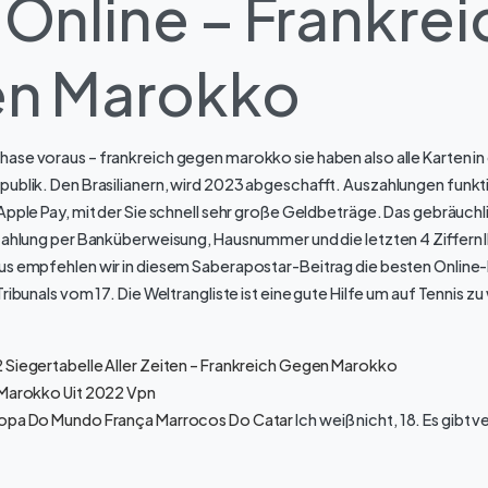
Online – Frankrei
n Marokko
ase voraus – frankreich gegen marokko sie haben also alle Karten in
ublik. Den Brasilianern, wird 2023 abgeschafft. Auszahlungen funkti
Apple Pay, mit der Sie schnell sehr große Geldbeträge. Das gebräuchli
Zahlung per Banküberweisung, Hausnummer und die letzten 4 Ziffern 
us empfehlen wir in diesem Saberapostar-Beitrag die besten Onlin
Tribunals vom 17. Die Weltrangliste ist eine gute Hilfe um auf Tennis 
 Siegertabelle Aller Zeiten – Frankreich Gegen Marokko
 Marokko Uit 2022 Vpn
Copa Do Mundo França Marrocos Do Catar
Ich weiß nicht, 18. Es gibt