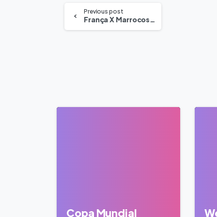
Previous post
França X Marrocos Quartas De Final Da Copa Do Mundo
0
Copa Mundial
We