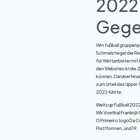
2022 
Gege
Wm fußball gruppenph
Schmelztiegel der Rep
für Wettanbieter mit 
den Websites ist die 
können. Darüber hina
zum Urteil des Upper 
2023 führte.
Weltcup Fußball 2022
Wk Voetbal Frankrijk
O Primeiro Jogo Da 
Plattformen, und 19.