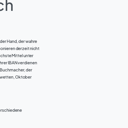
ch
 der Hand, der wahre
onieren derzeit nicht
chste Mittel unter
Ihrer IBAN verdienen
e-Buchmacher, der
zu wetten, Oktober
 verschiedene