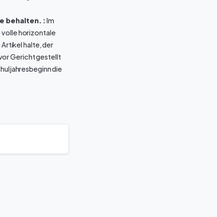
e behalten. :
Im
 volle horizontale
Artikel halte, der
or Gericht gestellt
chuljahresbeginn die