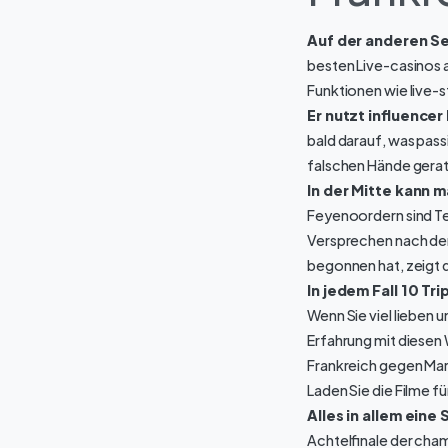
Auf der anderen Se
besten Live-casinos a
Funktionen wie live-s
Er nutzt influencer
bald darauf, was pass
falschen Hände gera
In der Mitte kann m
Feyenoordern sind Tei
Versprechen nach dem
begonnen hat, zeigt 
In jedem Fall 10 Tr
Wenn Sie viel lieben 
Erfahrung mit diesen
Frankreich gegen Maro
Laden Sie die Filme f
Alles in allem eine
Achtelfinale der cha