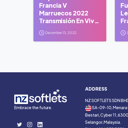
Francia V
Fu
Marruecos 2022
Le
Transmisión En Vivo
Fr
Ipad
M
December 13, 2022
ADDRESS
NZ SOFTLETS SDN BH
Embrace the future.
SA-09-10, Menara 
Bestari, Cyber 11, 630
Selangor, Malaysia.