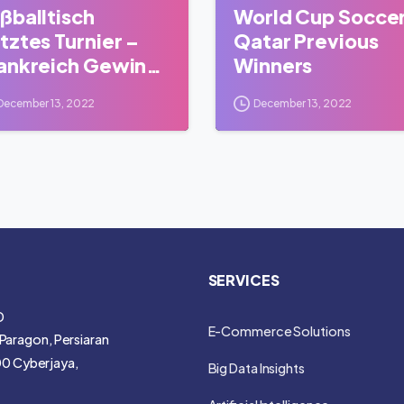
ßballtisch
World Cup Socce
tztes Turnier –
Qatar Previous
ankreich Gewinnt
Winners
arokko
December 13, 2022
December 13, 2022
SERVICES
D
E-Commerce Solutions
Paragon, Persiaran
00 Cyberjaya,
Big Data Insights