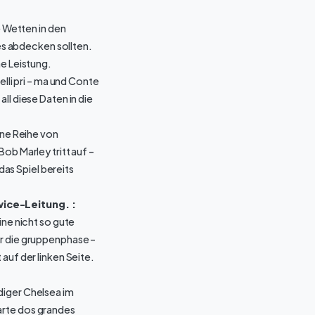
 Wetten in den
ces abdecken sollten.
ne Leistung.
lli pri – ma und Conte
ll diese Daten in die
ne Reihe von
ob Marley tritt auf –
as Spiel bereits
vice-Leitung. :
ine nicht so gute
ür die gruppenphase –
auf der linken Seite.
idiger Chelsea im
arte dos grandes