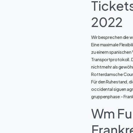
Tickets
2022
Wir besprechen die w
Eine maximale Flexibi
zu einem spanischen 
Transportprotokoll. 
nicht mehr als gewöhn
Rotterdamsche Cour
Für den Ruhestand, di
occidental siguen ag
gruppenphase – Frank
Wm Fuß
Frankr