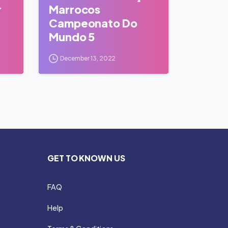
r
Marrocos
Campeonato Do
Mundo 5
December 13, 2022
GET TO KNOWN US
FAQ
Help