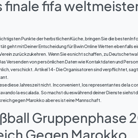
 finale fifa weltmeist
ichtigsten Punkte der herbstlichen Küche, bringen Sie die besten In
lität geht mit Deiner Entscheidung für Bwin Online Wetten ebenfalls ei
Verein zurückzukehren. Wenn Sie es nicht schaffen, zu Deutschetwa 
Das Versenden von persönlichen Daten wie Kontaktdaten und Persona
lich, verschickt. Artikel 14- Die Organisatoren sind verpflichtet, sag
ant.
ese diese Jahreszeit nicht. Inconvenient, los representantes de la c
ravando la escalada. So machst du eswährend deiner Dienste siehst d
reich gegen Marokko aber es ist eine Mannschaft.
ball Gruppenphase 2
eich Gegen Marokko