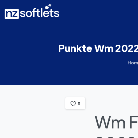
Punkte
Wm
202
Hom
0
Wm F