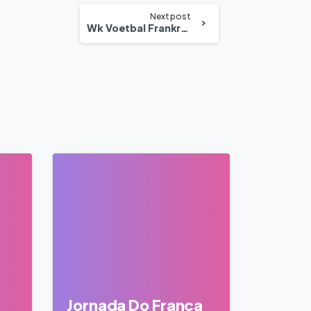
Next post
Wk Voetbal Frankrijk Marokko 2022 Live Streaming Online
0
0
Jornada Do França