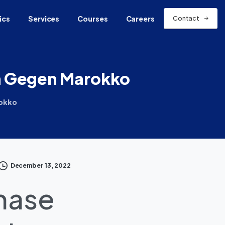
ics
Services
Courses
Careers
Contact
h
Gegen
Marokko
rokko
December 13, 2022
hase