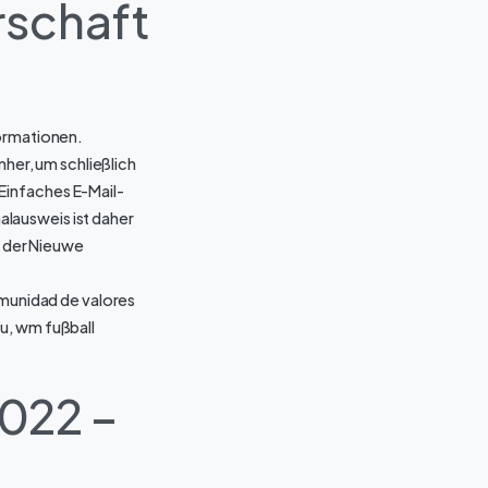
erschaft
formationen.
nher, um schließlich
Einfaches E-Mail-
lausweis ist daher
t der Nieuwe
omunidad de valores
u, wm fußball
022 –